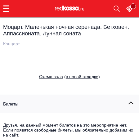
с
9:00
до
23:00
Моцарт. Маленькая ночная серенада. Бетховен.
Заказать
Аппассионата. Лунная соната
обратный
звонок
Концерт
Главная
Все события
Выбрать мероприятие
Инди
Все события
Cхема зала
(
в новой вкладке
)
Как купить
Электронная музыка
Rap, hip-hop, RnB
Все события
Билеты
Контакты
Панк
Поэтический вечер
Все события
Друзья, на данный момент билетов на это мероприятие нет.
Выбрать другой город
Концерты на теплоходе
Если появятся свободные билеты, мы обязательно добавим их
Опера
на сайт.