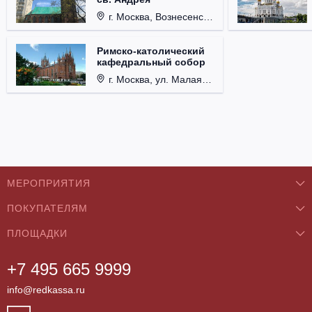
г. Москва, Вознесенский пер., д. 8/5, стр. 3.
Римско-католический
кафедральный собор
г. Москва, ул. Малая Грузинская, д. 27/13, стр. 1.
МЕРОПРИЯТИЯ
ПОКУПАТЕЛЯМ
Концерты
ПЛОЩАДКИ
О нас
Классика
+7 495 665 9999
Бар/Ресторан/Кафе
Как купить
Театры
info@redkassa.ru
Клуб
Возврат билетов
Фестивали