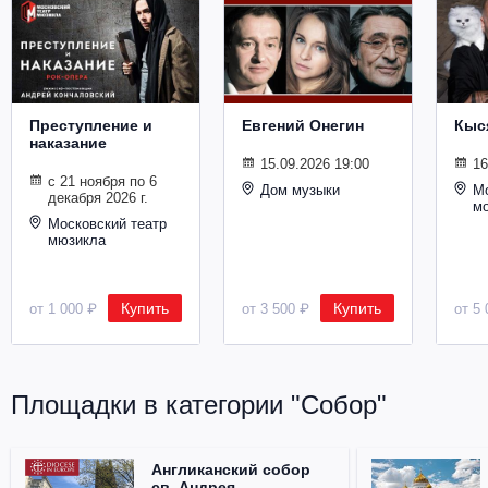
Металл
Преступление и
Евгений Онегин
Кыс
наказание
15.09.2026 19:00
16
с 21 ноября по 6
Дом музыки
Мо
декабря 2026 г.
м
Московский театр
мюзикла
Купить
Купить
от 1 000 ₽
от 3 500 ₽
от 5 
Площадки в категории "Собор"
Англиканский собор
св. Андрея