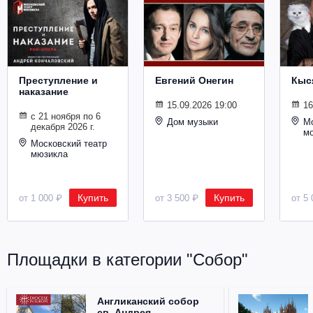
Металл
Преступление и
Евгений Онегин
Кыс
наказание
15.09.2026 19:00
16
с 21 ноября по 6
Дом музыки
Мо
декабря 2026 г.
м
Московский театр
мюзикла
Купить
Купить
от 1 000 ₽
от 3 500 ₽
от 5 
Площадки в категории "Собор"
Англиканский собор
св. Андрея