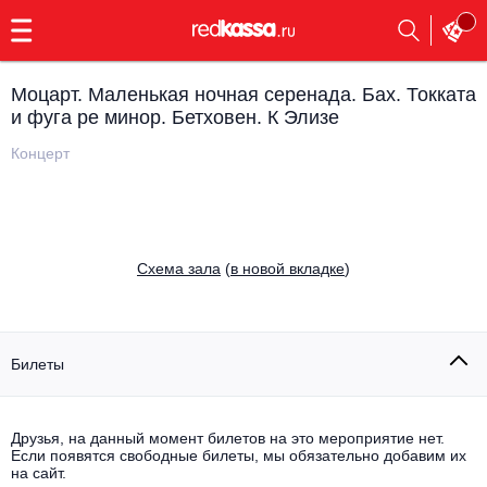
с
9:00
до
23:00
Моцарт. Маленькая ночная серенада. Бах. Токката
Заказать
и фуга ре минор. Бетховен. К Элизе
обратный
звонок
Концерт
Главная
Все события
Выбрать мероприятие
Инди
Все события
Cхема зала
(
в новой вкладке
)
Как купить
Электронная музыка
Rap, hip-hop, RnB
Все события
Билеты
Контакты
Панк
Поэтический вечер
Все события
Друзья, на данный момент билетов на это мероприятие нет.
Выбрать другой город
Концерты на теплоходе
Если появятся свободные билеты, мы обязательно добавим их
Опера
на сайт.