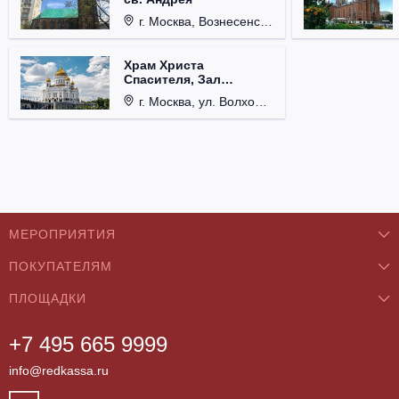
г. Москва, Вознесенский пер., д. 8/5, стр. 3.
Храм Христа
Спасителя, Зал
Церковных Соборов
г. Москва, ул. Волхонка, д. 15.
МЕРОПРИЯТИЯ
ПОКУПАТЕЛЯМ
Концерты
ПЛОЩАДКИ
О нас
Классика
+7 495 665 9999
Бар/Ресторан/Кафе
Как купить
Театры
info@redkassa.ru
Клуб
Возврат билетов
Фестивали