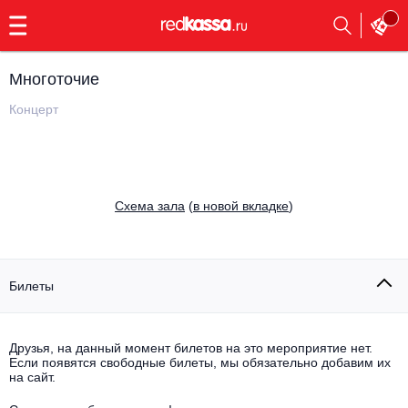
с
9:00
до
23:00
Многоточие
Заказать
обратный
Концерт
звонок
Главная
Все события
Выбрать мероприятие
Инди
Cхема зала
(
в новой вкладке
)
Все события
Как купить
Электронная музыка
Rap, hip-hop, RnB
Билеты
Все события
Контакты
Панк
Поэтический вечер
Друзья, на данный момент билетов на это мероприятие нет.
Если появятся свободные билеты, мы обязательно добавим их
Все события
Выбрать другой город
Концерты на теплоходе
на сайт.
Опера