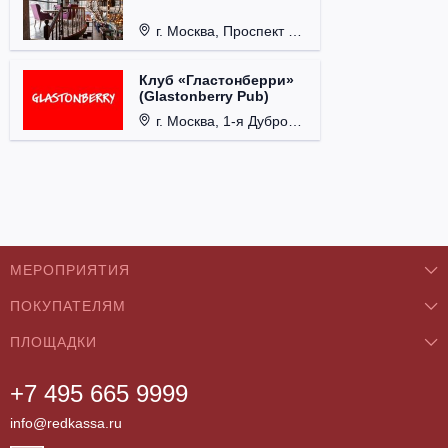
г. Москва, Проспект 60-летия Октября, д. 27.
Клуб «Гластонберри»
(Glastonberry Pub)
г. Москва, 1-я Дубровская ул., д. 13А, стр. 1.
МЕРОПРИЯТИЯ
ПОКУПАТЕЛЯМ
Концерты
ПЛОЩАДКИ
О нас
Классика
+7 495 665 9999
Бар/Ресторан/Кафе
Как купить
Театры
info@redkassa.ru
Клуб
Возврат билетов
Фестивали