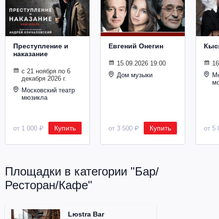
Металл
Преступление и
Евгений Онегин
Кыс
наказание
15.09.2026 19:00
16
с 21 ноября по 6
Дом музыки
Мо
декабря 2026 г.
м
Московский театр
мюзикла
Купить
Купить
от 1 000 ₽
от 3 500 ₽
от 5 
Площадки в категории "Бар/
Ресторан/Кафе"
Lюstra Bar