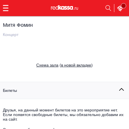
с
9:00
до
23:00
Митя Фомин
Заказать
обратный
Концерт
звонок
Главная
Все события
Выбрать мероприятие
Инди
Cхема зала
(
в новой вкладке
)
Все события
Как купить
Электронная музыка
Rap, hip-hop, RnB
Билеты
Все события
Контакты
Панк
Поэтический вечер
Друзья, на данный момент билетов на это мероприятие нет.
Если появятся свободные билеты, мы обязательно добавим их
Все события
Выбрать другой город
Концерты на теплоходе
на сайт.
Опера