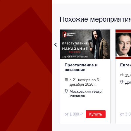
Похожие мероприятия 
Преступление и
Евге
наказание
15.
с 21 ноября по 6
До
декабря 2026 г.
Московский театр
мюзикла
Купить
от 1 000 ₽
от 3 