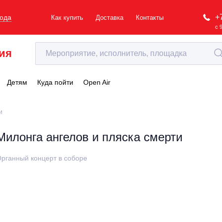
+
рода
Как купить
Доставка
Контакты
с 
ия
Детям
Куда пойти
Open Air
и
Милонга ангелов и пляска смерти
рганный концерт в соборе