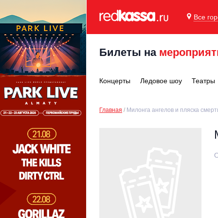
Все го
Билеты на
мероприят
Концерты
Ледовое шоу
Театры
Главная
Милонга ангелов и пляска смерт
О