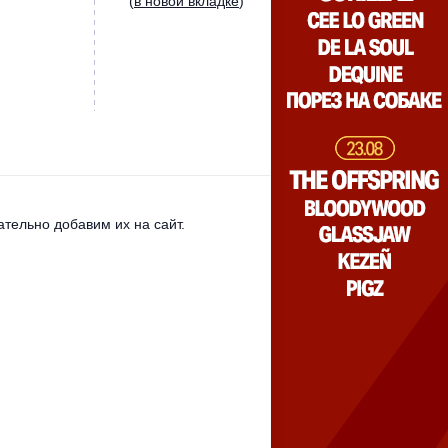
(
в новой вкладке
)
тельно добавим их на сайт.