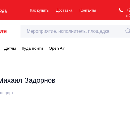
+
рода
Как купить
Доставка
Контакты
с 
ия
Детям
Куда пойти
Open Air
Михаил Задорнов
онцерт