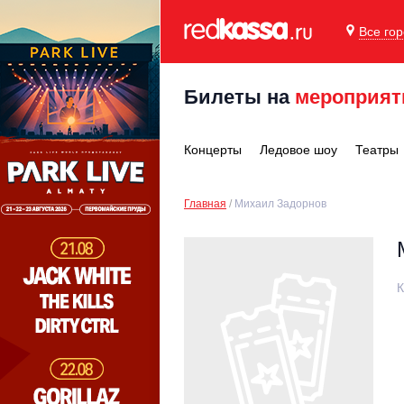
Все го
Билеты на
мероприят
Концерты
Ледовое шоу
Театры
Главная
Михаил Задорнов
К