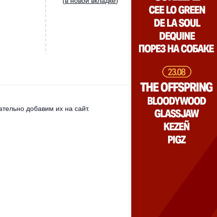
(
в новой вкладке
)
тельно добавим их на сайт.