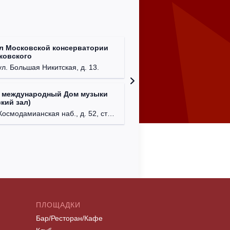
л Московской консерватории
Централ
йковского
г. Моск
ул. Большая Никитская, д. 13.
 международный Дом музыки
Клуб Ba
кий зал)
г. Моск
осмодамианская наб., д. 52, стр. 8.
ПЛОЩАДКИ
Бар/Ресторан/Кафе