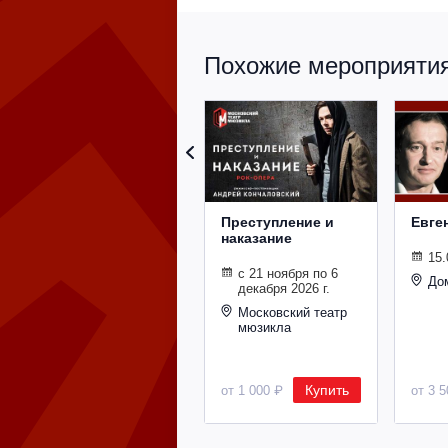
Похожие мероприятия 
Преступление и
Евге
наказание
15.
с 21 ноября по 6
До
декабря 2026 г.
Московский театр
мюзикла
Купить
от 1 000 ₽
от 3 