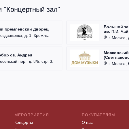
и "Концертный зал"
Большой за
ый Кремлевский Дворец
им. П.И. Ча
Воздвиженка, д. 1, Кремль.
г. Москва, 
Московский
обор св. Андрея
(Светлановс
есенский пер., д. 8/5, стр. 3.
г. Москва, К
МЕРОПРИЯТИЯ
ПОКУПАТЕЛЯМ
Концерты
О нас