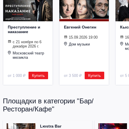
Металл
Преступление и
Евгений Онегин
Кыс
наказание
15.09.2026 19:00
16
с 21 ноября по 6
Дом музыки
Мо
декабря 2026 г.
м
Московский театр
мюзикла
Купить
Купить
от 1 000 ₽
от 3 500 ₽
от 5 
Площадки в категории "Бар/
Ресторан/Кафе"
Lюstra Bar