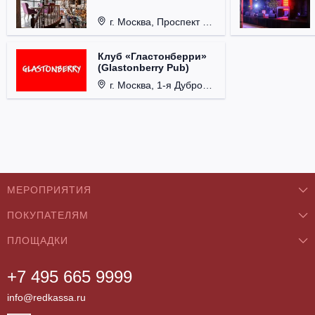
г. Москва, Проспект 60-летия Октября, д. 27.
Клуб «Гластонберри»
(Glastonberry Pub)
г. Москва, 1-я Дубровская ул., д. 13А, стр. 1.
МЕРОПРИЯТИЯ
ПОКУПАТЕЛЯМ
Концерты
ПЛОЩАДКИ
О нас
Классика
+7 495 665 9999
Бар/Ресторан/Кафе
Как купить
Театры
info@redkassa.ru
Клуб
Возврат билетов
Фестивали