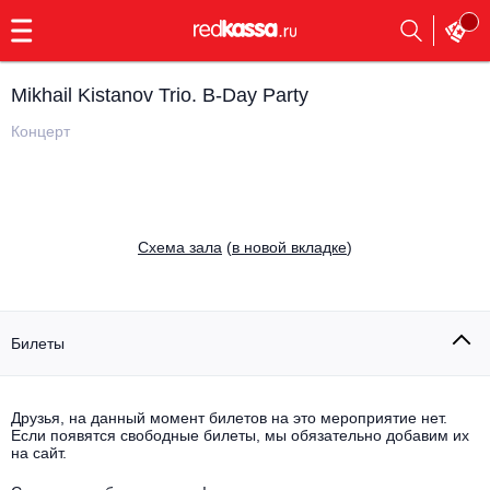
с
9:00
до
23:00
Mikhail Kistanov Trio. B-Day Party
Заказать
обратный
Концерт
звонок
Главная
Все события
Выбрать мероприятие
Инди
Cхема зала
(
в новой вкладке
)
Все события
Как купить
Электронная музыка
Rap, hip-hop, RnB
Билеты
Все события
Контакты
Панк
Поэтический вечер
Друзья, на данный момент билетов на это мероприятие нет.
Если появятся свободные билеты, мы обязательно добавим их
Все события
Выбрать другой город
Концерты на теплоходе
на сайт.
Опера