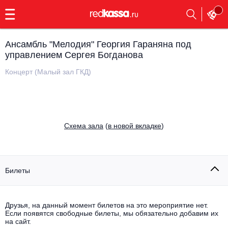
с
9:00
до
23:00
Ансамбль "Мелодия" Георгия Гараняна под
Заказать
управлением Сергея Богданова
обратный
звонок
Концерт (Малый зал ГКД)
Главная
Все события
Выбрать мероприятие
Инди
Все события
Cхема зала
(
в новой вкладке
)
Как купить
Электронная музыка
Rap, hip-hop, RnB
Все события
Билеты
Контакты
Панк
Поэтический вечер
Все события
Друзья, на данный момент билетов на это мероприятие нет.
Выбрать другой город
Концерты на теплоходе
Если появятся свободные билеты, мы обязательно добавим их
Опера
на сайт.