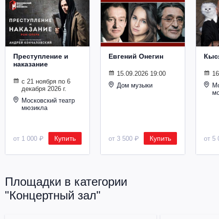
Металл
Преступление и
Евгений Онегин
Кыс
наказание
15.09.2026 19:00
16
с 21 ноября по 6
Дом музыки
Мо
декабря 2026 г.
м
Московский театр
мюзикла
Купить
Купить
от 1 000 ₽
от 3 500 ₽
от 5 
Площадки в категории
"Концертный зал"