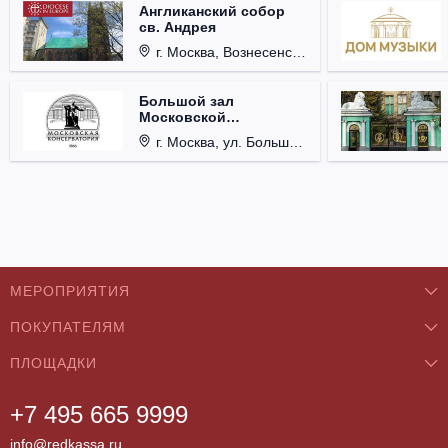
Англиканский собор
св. Андрея
г. Москва, Вознесенский пер., д. 8/5, стр. 3.
Большой зал
Московской
консерватории им. П.И.
г. Москва, ул. Большая Никитская, д. 13.
Чайковского
МЕРОПРИЯТИЯ
ПОКУПАТЕЛЯМ
Концерты
ПЛОЩАДКИ
О нас
Классика
+7 495 665 9999
Бар/Ресторан/Кафе
Как купить
Театры
info@redkassa.ru
Клуб