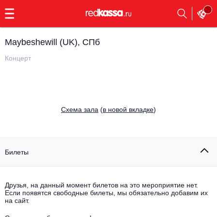
с
9:00
до
23:00
Maybeshewill (UK), СПб
Заказать
обратный
Концерт
звонок
Главная
Все события
Выбрать мероприятие
Инди
Cхема зала
(
в новой вкладке
)
Все события
Как купить
Электронная музыка
Rap, hip-hop, RnB
Билеты
Все события
Контакты
Панк
Поэтический вечер
Друзья, на данный момент билетов на это мероприятие нет.
Если появятся свободные билеты, мы обязательно добавим их
Все события
Выбрать другой город
Концерты на теплоходе
на сайт.
Опера