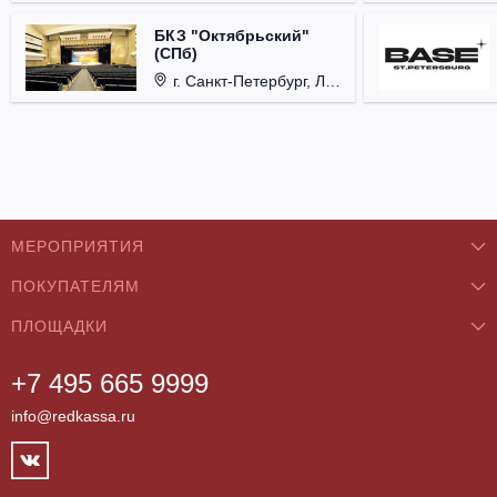
БКЗ "Октябрьский"
(СПб)
г. Санкт-Петербург, Лиговский проспект, д. 6.
МЕРОПРИЯТИЯ
ПОКУПАТЕЛЯМ
Концерты
ПЛОЩАДКИ
О нас
Классика
+7 495 665 9999
Бар/Ресторан/Кафе
Как купить
Театры
info@redkassa.ru
Клуб
Возврат билетов
Фестивали
Концертный зал
Контакты
Спорт