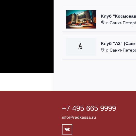
Клуб "Космонав
г. Санкт-Петерб
Клуб "А2" (Санк
г. Санкт-Петерб
+7 495 665 9999
info@redkassa.ru