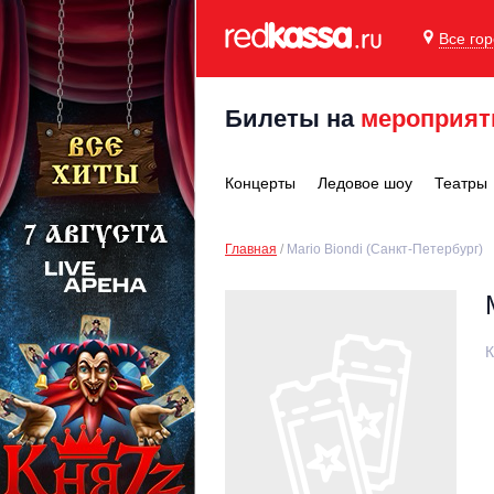
Все го
Билеты на
мероприят
Концерты
Ледовое шоу
Театры
Главная
Mario Biondi (Санкт-Петербург)
К