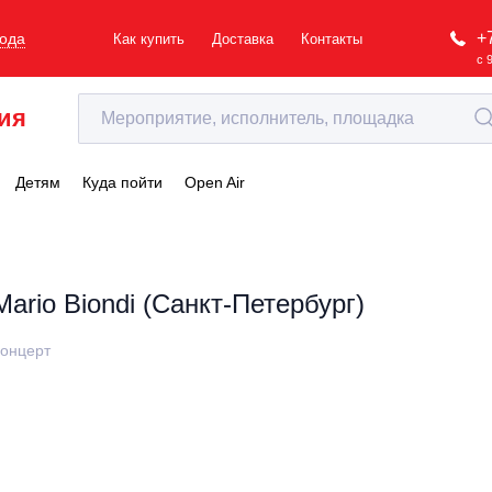
+
рода
Как купить
Доставка
Контакты
с 
ия
Детям
Куда пойти
Open Air
Mario Biondi (Санкт-Петербург)
онцерт