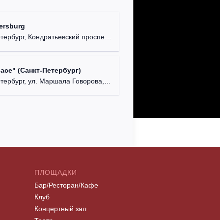
ersburg
рбург, Кондратьевский проспект, д. 44.
lace" (Санкт-Петербург)
ербург, ул. Маршала Говорова, д. 47.
ПЛОЩАДКИ
Бар/Ресторан/Кафе
Клуб
Концертный зал