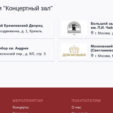
и "Концертный зал"
Большой за
ый Кремлевский Дворец
им. П.И. Ча
Воздвиженка, д. 1, Кремль.
г. Москва, 
Московский
обор св. Андрея
(Светлановс
есенский пер., д. 8/5, стр. 3.
г. Москва, К
МЕРОПРИЯТИЯ
ПОКУПАТЕЛЯМ
Концерты
О нас