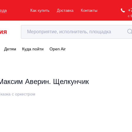
+
рода
Как купить
Доставка
Контакты
с 
ия
Детям
Куда пойти
Open Air
Максим Аверин. Щелкунчик
казка с оркестром