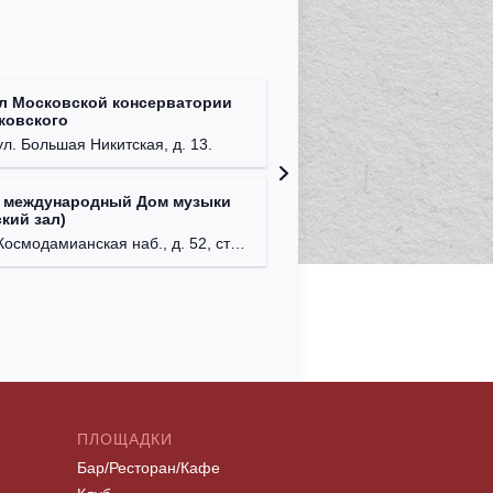
л Московской консерватории
Централ
йковского
г. Моск
ул. Большая Никитская, д. 13.
 международный Дом музыки
Клуб Ba
кий зал)
г. Моск
осмодамианская наб., д. 52, стр. 8.
ПЛОЩАДКИ
Бар/Ресторан/Кафе