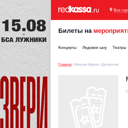
Все го
Билеты на
мероприят
Концерты
Ледовое шоу
Театры
Главная
Максим Аверин. Щелкунчик
С