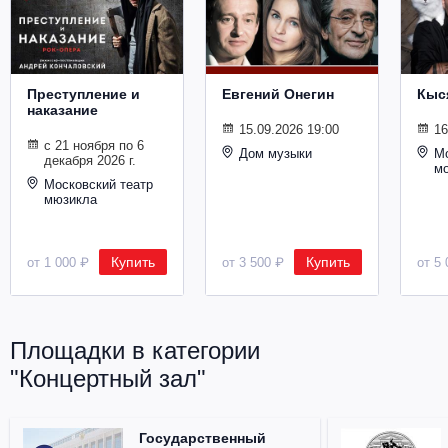
Металл
Преступление и
Евгений Онегин
Кыс
наказание
15.09.2026 19:00
16
с 21 ноября по 6
Дом музыки
Мо
декабря 2026 г.
м
Московский театр
мюзикла
Купить
Купить
от 1 000 ₽
от 3 500 ₽
от 5 
Площадки в категории
"Концертный зал"
Государственный