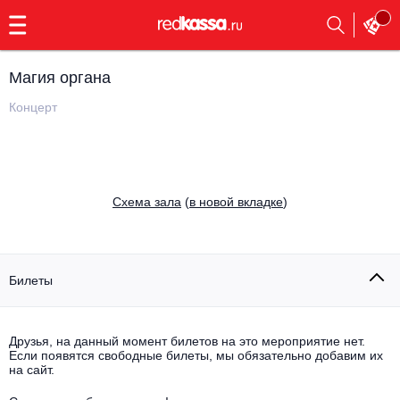
с
9:00
до
23:00
Магия органа
Заказать
обратный
Концерт
звонок
Главная
Все события
Выбрать мероприятие
Инди
Cхема зала
(
в новой вкладке
)
Все события
Как купить
Электронная музыка
Rap, hip-hop, RnB
Билеты
Все события
Контакты
Панк
Поэтический вечер
Друзья, на данный момент билетов на это мероприятие нет.
Если появятся свободные билеты, мы обязательно добавим их
Все события
Выбрать другой город
Концерты на теплоходе
на сайт.
Опера