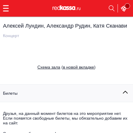
с
9:00
до
23:00
Алексей Лундин, Александр Рудин, Катя Сканави
Заказать
обратный
Концерт
звонок
Главная
Все события
Выбрать мероприятие
Инди
Cхема зала
(
в новой вкладке
)
Все события
Как купить
Электронная музыка
Rap, hip-hop, RnB
Билеты
Все события
Контакты
Панк
Поэтический вечер
Друзья, на данный момент билетов на это мероприятие нет.
Если появятся свободные билеты, мы обязательно добавим их
Все события
Выбрать другой город
Концерты на теплоходе
на сайт.
Опера