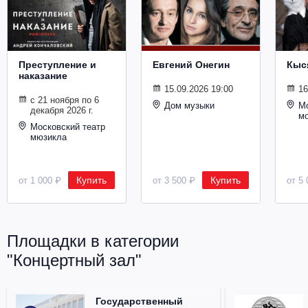
Металл
Преступление и
Евгений Онегин
Кыс
наказание
15.09.2026 19:00
16
с 21 ноября по 6
Дом музыки
Мо
декабря 2026 г.
м
Московский театр
мюзикла
Купить
Купить
от 1 000 ₽
от 3 500 ₽
от 5 
Площадки в категории
"Концертный зал"
Государственный