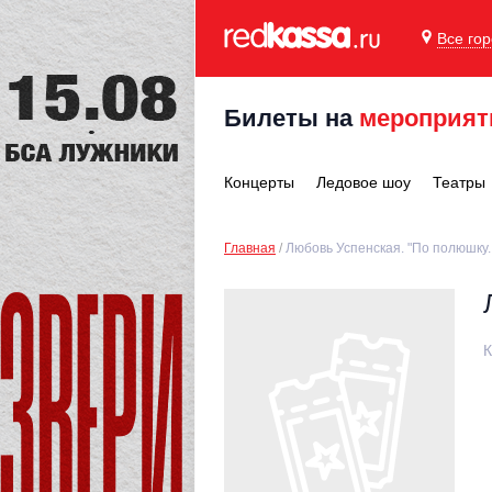
Все го
Билеты на
мероприят
Концерты
Ледовое шоу
Театры
Главная
Любовь Успенская. "По полюшку..
К