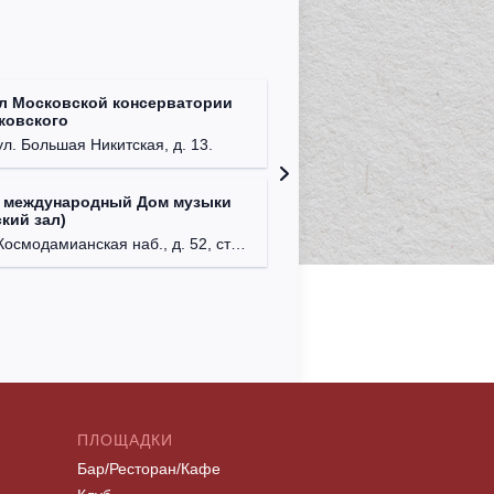
л Московской консерватории
Централ
йковского
г. Моск
ул. Большая Никитская, д. 13.
 международный Дом музыки
Клуб Ba
кий зал)
г. Моск
осмодамианская наб., д. 52, стр. 8.
ПЛОЩАДКИ
Бар/Ресторан/Кафе