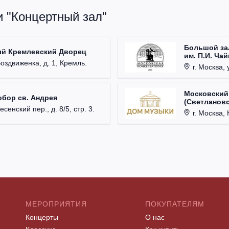
и "Концертный зал"
Большой за
ый Кремлевский Дворец
им. П.И. Ча
Воздвиженка, д. 1, Кремль.
г. Москва, 
Московский
обор св. Андрея
(Светлановс
есенский пер., д. 8/5, стр. 3.
г. Москва, К
МЕРОПРИЯТИЯ
ПОКУПАТЕЛЯМ
Концерты
О нас