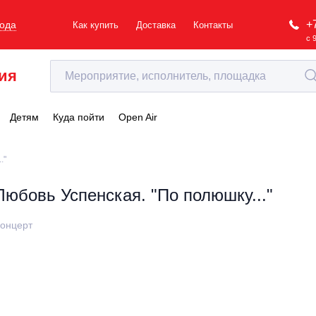
+
рода
Как купить
Доставка
Контакты
с 
ия
Детям
Куда пойти
Open Air
."
Любовь Успенская. "По полюшку..."
онцерт