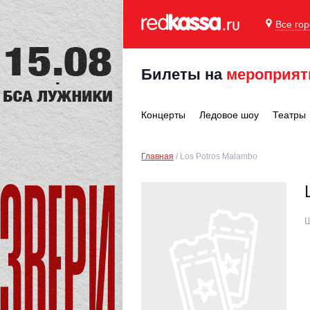
Все го
Билеты на
мероприят
Концерты
Ледовое шоу
Театры
Главная
Los Potros Malambo
Ш