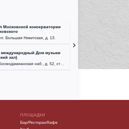
л Московской консерватории
Централ
йковского
г. Моск
ул. Большая Никитская, д. 13.
 международный Дом музыки
Клуб Ba
кий зал)
г. Моск
осмодамианская наб., д. 52, стр. 8.
ПЛОЩАДКИ
Бар/Ресторан/Кафе