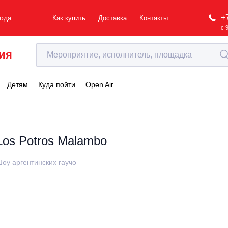
+
рода
Как купить
Доставка
Контакты
с 
ия
Детям
Куда пойти
Open Air
Los Potros Malambo
оу аргентинских гаучо