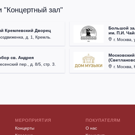
и "Концертный зал"
Большой за
ый Кремлевский Дворец
им. П.И. Ча
Воздвиженка, д. 1, Кремль.
г. Москва, 
Московский
обор св. Андрея
(Светлановс
есенский пер., д. 8/5, стр. 3.
г. Москва, К
МЕРОПРИЯТИЯ
ПОКУПАТЕЛЯМ
Концерты
О нас