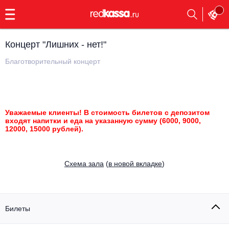
с
9:00
до
23:00
Концерт "Лишних - нет!"
Заказать
обратный
Благотворительный концерт
звонок
Главная
Все события
Выбрать мероприятие
Инди
Уважаемые клиенты! В стоимость билетов с депозитом
входят напитки и еда на указанную сумму (6000, 9000,
Все события
12000, 15000 рублей).
Как купить
Электронная музыка
Rap, hip-hop, RnB
Все события
Cхема зала
(
в новой вкладке
)
Контакты
Панк
Поэтический вечер
Все события
Билеты
Выбрать другой город
Концерты на теплоходе
Опера