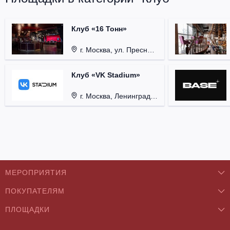
Клуб «16 Тонн»
г. Москва, ул. Пресненский Вал, д. 6, стр. 1.
Клуб «VK Stadium»
г. Москва, Ленинградский проспект, д. 80, стр. 17.
МЕРОПРИЯТИЯ
ПОКУПАТЕЛЯМ
Концерты
ПЛОЩАДКИ
О нас
Классика