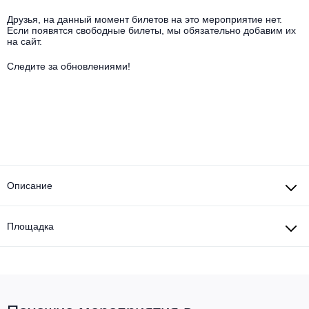
Другое для детей
Поп и эстрада
Известные актёры
Друзья, на данный момент билетов на это мероприятие нет.
Все события
Если появятся свободные билеты, мы обязательно добавим их
Детский концерт
на сайт.
Альтернатива
Комедия
Следите за обновлениями!
Детский спектакль
Классическая музыка
Все события
Творческий вечер
Детское шоу
Круиз Фест
Мюзикл, оперетта
Детский мюзикл
Open-air на ВДНХ
Балет
Джаз и блюз
Описание
Драма
Этно, фолк, кантри
Музыкальный спектакль
Площадка
Рок
Спектакль
Шансон, романс, авторская песня
Иммерсивный спектакль