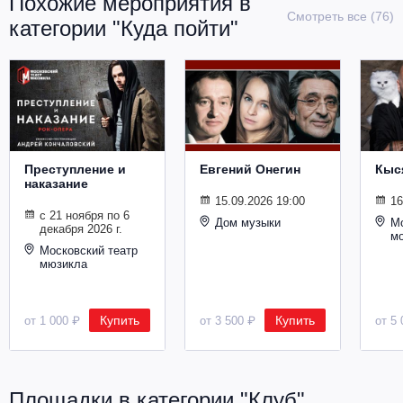
Похожие мероприятия в
Металл
Смотреть все (76)
категории "Куда пойти"
Преступление и
Евгений Онегин
Кыс
наказание
15.09.2026 19:00
16
с 21 ноября по 6
Дом музыки
Мо
декабря 2026 г.
м
Московский театр
мюзикла
Купить
Купить
от 1 000 ₽
от 3 500 ₽
от 5 
Площадки в категории "Клуб"