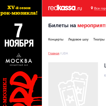
Все го
Билеты на
мероприят
Концерты
Ледовое шоу
Театры
Главная
LIDA
К