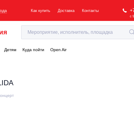
+
рода
Как купить
Доставка
Контакты
с 
ия
Детям
Куда пойти
Open Air
LIDA
онцерт