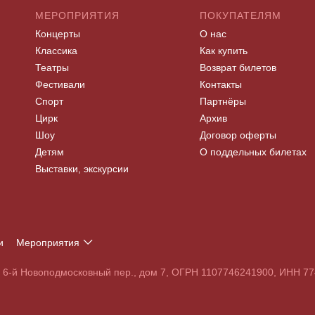
МЕРОПРИЯТИЯ
ПОКУПАТЕЛЯМ
Концерты
О нас
Классика
Как купить
Театры
Возврат билетов
Фестивали
Контакты
Спорт
Партнёры
Цирк
Архив
Шоу
Договор оферты
Детям
О поддельных билетах
Выставки, экскурсии
и
Мероприятия
Т
У
Ф
Х
Ц
Ч
Ш
Щ
Э
Ю
Я
, 6-й Новоподмосковный пер., дом 7, ОГРН 1107746241900, ИНН 
S
T
U
V
W
X
Y
Z