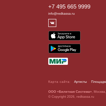
+7 495 665 9999
info@redkassa.ru
Карта сайта:
Артисты
Площадк
А
Б
В
Г
Д
Е
Ж
З
И
Й
К
Л
М
Н
О
П
Р
С
ООО «Билетная Система»
, Москва
A
B
C
D
E
F
G
H
I
J
K
L
M
N
O
P
Q
R
© Copyright 2026, redkassa.ru
0
1
2
3
4
5
6
7
8
9