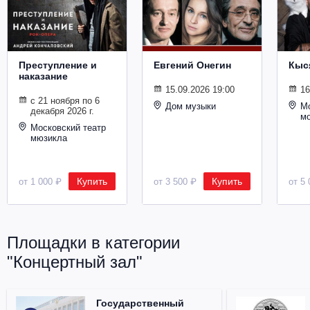
Металл
Преступление и
Евгений Онегин
Кыс
наказание
15.09.2026 19:00
16
с 21 ноября по 6
Дом музыки
Мо
декабря 2026 г.
м
Московский театр
мюзикла
Купить
Купить
от 1 000 ₽
от 3 500 ₽
от 5 
Площадки в категории
"Концертный зал"
Государственный