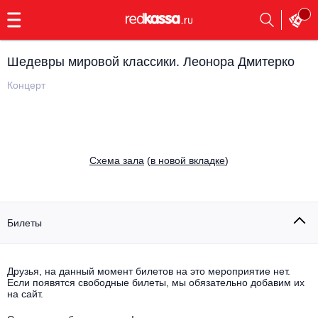
с
9:00
до
23:00
Шедевры мировой классики. Леонора Дмитерко
Заказать
обратный
Концерт
звонок
Главная
Все события
Выбрать мероприятие
Инди
Cхема зала
(
в новой вкладке
)
Все события
Как купить
Электронная музыка
Rap, hip-hop, RnB
Билеты
Все события
Контакты
Панк
Поэтический вечер
Друзья, на данный момент билетов на это мероприятие нет.
Если появятся свободные билеты, мы обязательно добавим их
Все события
Выбрать другой город
Концерты на теплоходе
на сайт.
Опера