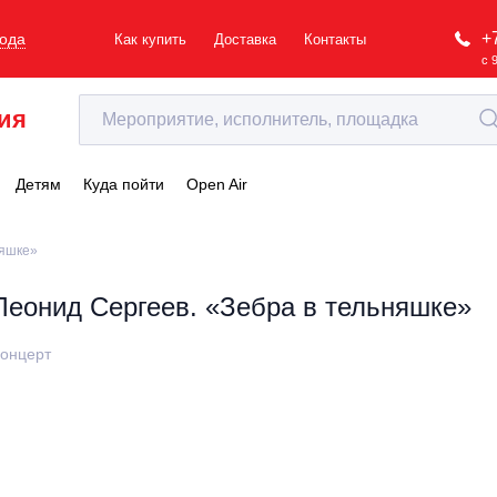
+
рода
Как купить
Доставка
Контакты
с 
ия
Детям
Куда пойти
Open Air
няшке»
Леонид Сергеев. «Зебра в тельняшке»
онцерт