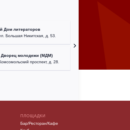
КДЦ "Са
й Дом литераторов
Московска
ул. Большая Никитская, д. 53.
Дом офи
 Дворец молодежи (МДМ)
г. Сева
Комсомольский проспект, д. 28.
ПЛОЩАДКИ
Бар/Ресторан/Кафе