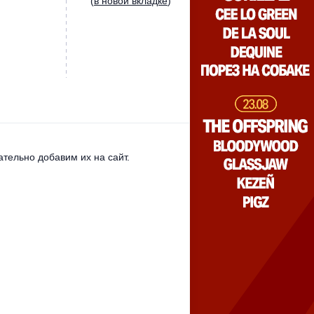
(
в новой вкладке
)
тельно добавим их на сайт.