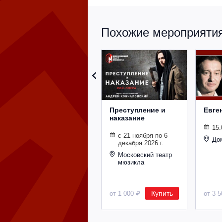
Похожие мероприятия 
Преступление и
Евге
наказание
15.
с 21 ноября по 6
До
декабря 2026 г.
Московский театр
мюзикла
Купить
от 1 000 ₽
от 3 