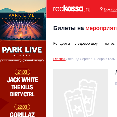
Все го
Билеты на
мероприят
Концерты
Ледовое шоу
Театры
Главная
Леонид Сергеев. «Зебра в тель
К