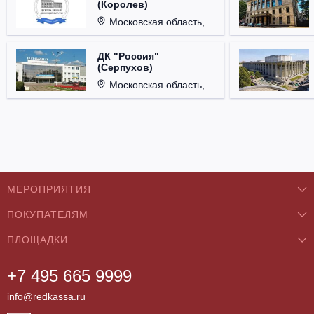
(Королев)
Московская область, г. Королёв, ул. Терешковой, д. 1.
ДК "Россия"
(Серпухов)
Московская область, г. Серпухов, ул. Советская, д. 90.
МЕРОПРИЯТИЯ
ПОКУПАТЕЛЯМ
Концерты
ПЛОЩАДКИ
О нас
Классика
+7 495 665 9999
Бар/Ресторан/Кафе
Как купить
Театры
info@redkassa.ru
Клуб
Возврат билетов
Фестивали