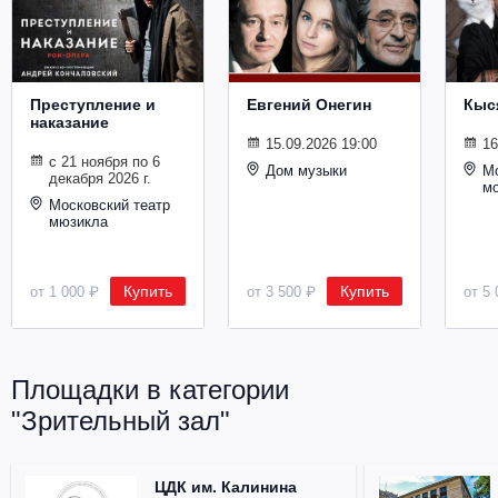
Металл
Преступление и
Евгений Онегин
Кыс
наказание
15.09.2026 19:00
16
с 21 ноября по 6
Дом музыки
Мо
декабря 2026 г.
м
Московский театр
мюзикла
Купить
Купить
от 1 000 ₽
от 3 500 ₽
от 5 
Площадки в категории
"Зрительный зал"
ЦДК им. Калинина