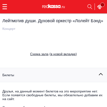
с
9:00
до
23:00
Лейтмотив души. Духовой оркестр «Лолейт Бэнд»
Заказать
обратный
Концерт
звонок
Главная
Все события
Выбрать мероприятие
Инди
Cхема зала
(
в новой вкладке
)
Все события
Как купить
Электронная музыка
Rap, hip-hop, RnB
Билеты
Все события
Контакты
Панк
Поэтический вечер
Друзья, на данный момент билетов на это мероприятие нет.
Если появятся свободные билеты, мы обязательно добавим их
Все события
Выбрать другой город
Концерты на теплоходе
на сайт.
Опера