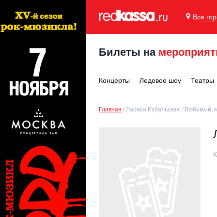
Все го
Билеты на
мероприят
Концерты
Ледовое шоу
Театры
Главная
Лариса Рубальская. "Любимый, 
К