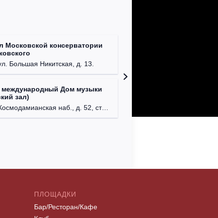
л Московской консерватории
Централ
йковского
г. Моск
ул. Большая Никитская, д. 13.
 международный Дом музыки
Клуб Ba
кий зал)
г. Моск
осмодамианская наб., д. 52, стр. 8.
ПЛОЩАДКИ
Бар/Ресторан/Кафе