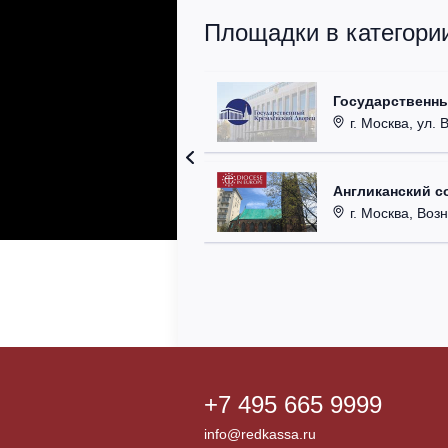
Площадки в категори
Государственн
г. Москва, ул. 
Англиканский с
г. Москва, Возн
+7 495 665 9999
info@redkassa.ru