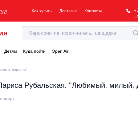
+
рода
Как купить
Доставка
Контакты
с 
ия
Детям
Куда пойти
Open Air
милый, дорогой"
Лариса Рубальская. "Любимый, милый, 
онцерт