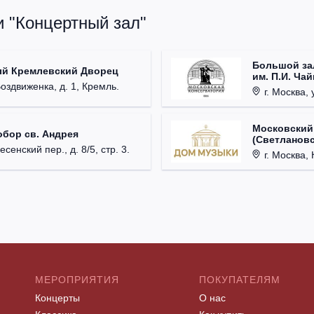
и "Концертный зал"
Большой за
ый Кремлевский Дворец
им. П.И. Ча
Воздвиженка, д. 1, Кремль.
г. Москва, 
Московский
обор св. Андрея
(Светлановс
есенский пер., д. 8/5, стр. 3.
г. Москва, К
МЕРОПРИЯТИЯ
ПОКУПАТЕЛЯМ
Концерты
О нас