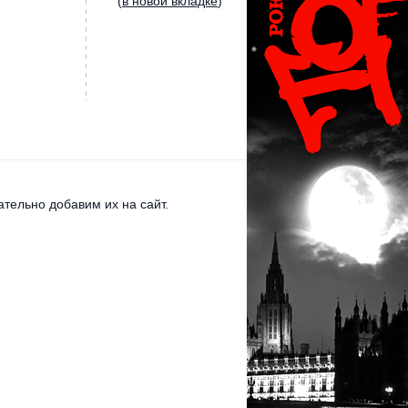
(
в новой вкладке
)
тельно добавим их на сайт.