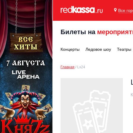
Все го
Билеты на
мероприят
Концерты
Ледовое шоу
Театры
Главная
Lx24
К