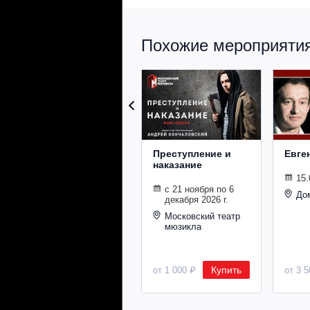
Похожие мероприятия 
Преступление и
Евге
наказание
15.
с 21 ноября по 6
До
декабря 2026 г.
Московский театр
мюзикла
Купить
от 1 000 ₽
от 3 