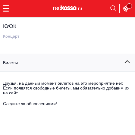
с
9:00
до
23:00
КУОК
Заказать
обратный
Концерт
звонок
Главная
Все события
Билеты
Выбрать мероприятие
Инди
Все события
Как купить
Электронная музыка
Друзья, на данный момент билетов на это мероприятие нет.
Если появятся свободные билеты, мы обязательно добавим их
на сайт.
Rap, hip-hop, RnB
Все события
Следите за обновлениями!
Контакты
Панк
Поэтический вечер
Все события
Выбрать другой город
Концерты на теплоходе
Опера