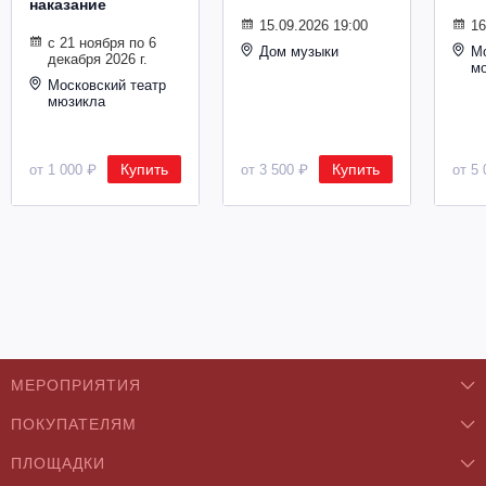
наказание
Металл
15.09.2026 19:00
16
с 21 ноября по 6
Дом музыки
Мо
декабря 2026 г.
м
Московский театр
мюзикла
Купить
Купить
от 1 000 ₽
от 3 500 ₽
от 5 
МЕРОПРИЯТИЯ
ПОКУПАТЕЛЯМ
Концерты
ПЛОЩАДКИ
О нас
Классика