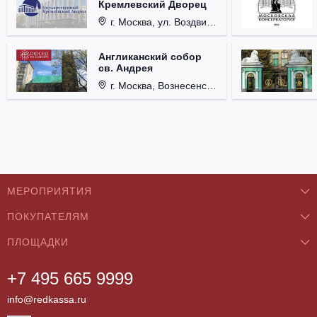
Кремлевский Дворец
г. Москва, ул. Воздвиженка, д. 1, Кремль.
Англиканский собор
св. Андрея
г. Москва, Вознесенский пер., д. 8/5, стр. 3.
МЕРОПРИЯТИЯ
ПОКУПАТЕЛЯМ
Концерты
ПЛОЩАДКИ
О нас
Классика
+7 495 665 9999
Бар/Ресторан/Кафе
Как купить
Театры
info@redkassa.ru
Клуб
Возврат билетов
Фестивали