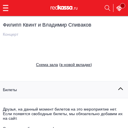
с
9:00
до
23:00
Филипп Квинт и Владимир Спиваков
Заказать
обратный
Концерт
звонок
Главная
Все события
Выбрать мероприятие
Инди
Cхема зала
(
в новой вкладке
)
Все события
Как купить
Электронная музыка
Rap, hip-hop, RnB
Билеты
Все события
Контакты
Панк
Поэтический вечер
Друзья, на данный момент билетов на это мероприятие нет.
Если появятся свободные билеты, мы обязательно добавим их
Все события
Выбрать другой город
Концерты на теплоходе
на сайт.
Опера