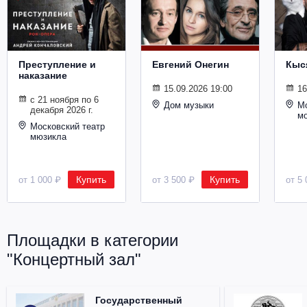
Металл
Преступление и
Евгений Онегин
Кыс
наказание
15.09.2026 19:00
16
с 21 ноября по 6
Дом музыки
Мо
декабря 2026 г.
м
Московский театр
мюзикла
Купить
Купить
от 1 000 ₽
от 3 500 ₽
от 5 
Площадки в категории
"Концертный зал"
Государственный