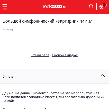
с
9:00
до
23:00
Большой симфонический квартирник "Р.И.М."
Заказать
обратный
Концерт
звонок
Главная
Все события
Выбрать мероприятие
Инди
Cхема зала
(
в новой вкладке
)
Все события
Как купить
Электронная музыка
Rap, hip-hop, RnB
Билеты
Все события
Контакты
Панк
Опера
Друзья, на данный момент билетов на это мероприятие нет.
Если появятся свободные билеты, мы обязательно добавим их
Все события
Выбрать другой город
Концерты на теплоходе
на сайт.
Известные актёры