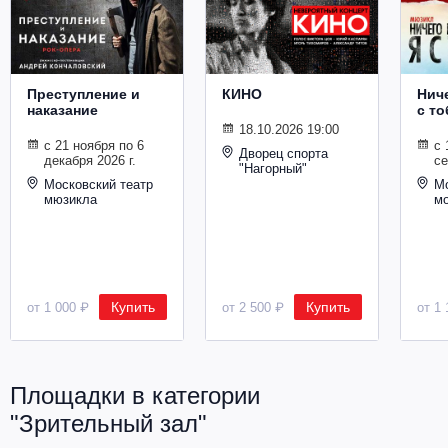
Металл
Преступление и
КИНО
Ниче
наказание
с то
18.10.2026 19:00
с 21 ноября по 6
с 
Дворец спорта
декабря 2026 г.
се
"Нагорный"
Московский театр
Мо
мюзикла
м
Купить
Купить
от 1 000 ₽
от 2 500 ₽
от 1 
Площадки в категории
"Зрительный зал"