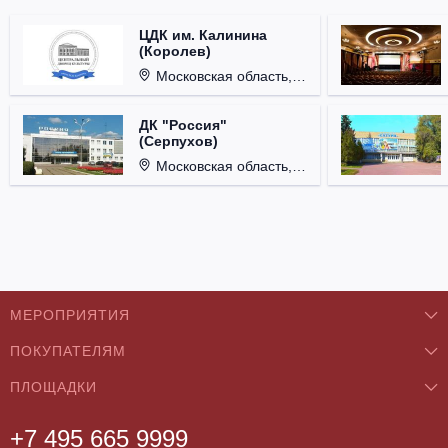
ЦДК им. Калинина
(Королев)
Московская область, г. Королёв, ул. Терешковой, д. 1.
ДК "Россия"
(Серпухов)
Московская область, г. Серпухов, ул. Советская, д. 90.
МЕРОПРИЯТИЯ
ПОКУПАТЕЛЯМ
Концерты
ПЛОЩАДКИ
О нас
Классика
+7 495 665 9999
Бар/Ресторан/Кафе
Как купить
Театры