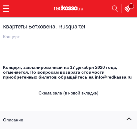
с
9:00
до
23:00
Квартеты Бетховена. Rusquartet
Заказать
обратный
Концерт
звонок
Главная
Все события
Выбрать мероприятие
Инди
Концерт, запланированный на 17 декабря 2020 года,
отменяется. По вопросам возврата стоимости
Все события
приобретенных билетов обращайтесь на info@redkassa.ru
Как купить
Электронная музыка
Cхема зала
(
в новой вкладке
)
Rap, hip-hop, RnB
Все события
Контакты
Панк
Поэтический вечер
Описание
Все события
Выбрать другой город
Концерты на теплоходе
Опера