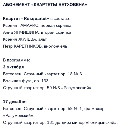
Другое для детей
Поп и эстрада
АБОНЕМЕНТ «КВАРТЕТЫ БЕТХОВЕНА»
Известные актёры
Все события
Детский концерт
Квартет «Rusquartet»
в составе:
Альтернатива
Комедия
Ксения ГАМАРИС, первая скрипка
Детский спектакль
Анна ЯНЧИШИНА, вторая скрипка
Классическая музыка
Все события
Творческий вечер
Ксения ЖУЛЕВА, альт
Детское шоу
Петр КАРЕТНИКОВ, виолончель
Круиз Фест
Мюзикл, оперетта
В программе:
Детский мюзикл
Open-air на ВДНХ
Балет
3 октября
Бетховен. Струнный квартет оp. 18 № 6.
Джаз и блюз
Большая фуга, op. 133.
Драма
Струнный квартет оp. 59 №3 «Разумовский».
Этно, фолк, кантри
Музыкальный спектакль
17 декабря
Бетховен. Струнный квартет оp. 59 № 1, фа мажор
Рок
Спектакль
«Разумовский».
Струнный квартет оp. 131 до-диез минор «Голицынский».
Шансон, романс, авторская песня
Иммерсивный спектакль