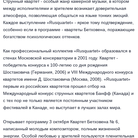
Струнный квартет - особый жанр камерной музыки, в котором
Металл
между исполнителями и зрителем возникает доверительная
атмосфера, позволяющая общаться на языке тонких эмоций.
Каждое выступление «Rusquartet» - яркое тому подтверждение,
особенно если в программе - квартеты Бетховена, поражающие
богатством психологических оттенков.
Как профессиональный коллектив «Rusquartet» образовался в
стенах Московской консерватории в 2001 году. Квартет -
победитель конкурса к 100-летию со дня рождения
Шостаковича (Германия, 2006) и VIII Международного конкурса
квартетов имени Д. Шостаковича (Москва, 2008). «Rusquartet»
первым из российских квартетов прошел отбор на
Международный конкурс струнных квартетов Банфф (Канада) и
с тех пор не только является постоянным участником
фестивалей в Канаде, но выступает в лучших залах мира.
Открывает программу 3 октября Квартет Бетховена № 6,
написанный молодым композитором, полным жизненной
энергии. Особой любовью у зрителей пользуются пленительная