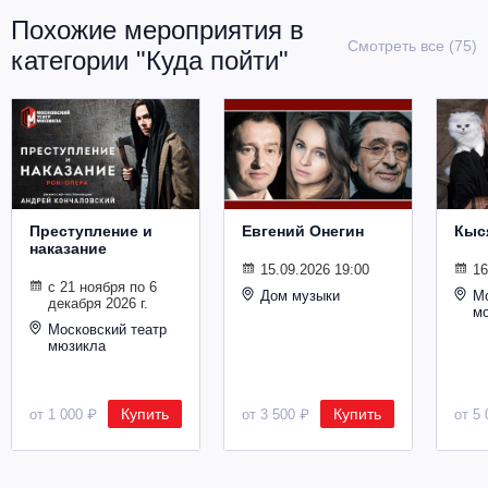
Похожие мероприятия в
Смотреть все (75)
категории "Куда пойти"
Преступление и
Евгений Онегин
Кыс
наказание
15.09.2026 19:00
16
с 21 ноября по 6
Дом музыки
Мо
декабря 2026 г.
м
Московский театр
мюзикла
Купить
Купить
от 1 000 ₽
от 3 500 ₽
от 5 