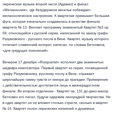
лирическая музыка второй части (Адажио) и финал
«Меланхолия», где безудержное веселье побеждает
меланхолическое настроение. К квартетам примыкает Большая
фуга, которая изначально создавалась в качестве финала
квартета № 13. Венчает программу знаменитый Квартет №3 ор.
59, относящийся к русской серии, написанной по заказу графа
Разумовского - русского посла в Вене. Квартет, музыку которого
отличает славянский колорит, написан, по словам Бетховена,
«для грядущих поколений».
Вечером 17 декабря «Rusquartet» исполнит два знаменитых
шедевра композитора. Первый квартет из серии, посвященной
графу Разумовскому, русскому послу в Вене, отражает
широчайшую гамму чувств от юмора до трагедии. Примирение
с действительностью достигается лишь в жизнерадостном
финале. Во втором отделении - Квартет ор. 131 до-диез минор.
Бетховен его писал, будучи одержим лихорадкой творчества. Ни
в один квартет он не вложил столько страсти, сколько в квартет
№ 14. Квартет полон лирических излияний и душевных