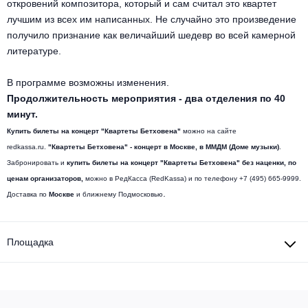
откровений композитора, который и сам считал это квартет
лучшим из всех им написанных. Не случайно это произведение
получило признание как величайший шедевр во всей камерной
литературе.
В программе возможны изменения.
Продолжительность мероприятия - два отделения по 40
минут.
Купить билеты на концерт "
Квартеты Бетховена"
можно на сайте
redkassa.ru.
"
Квартеты Бетховена
" - концерт
в Москве, в ММДМ (Доме музыки)
.
Забронировать и
купить билеты на
концерт "
Квартеты Бетховена"
без наценки, по
ценам организаторов,
можно в РедКасса (RedKassa) и по телефону +7 (495) 665-9999.
.
Доставка по
Москве
и ближнему Подмосковью
Площадка