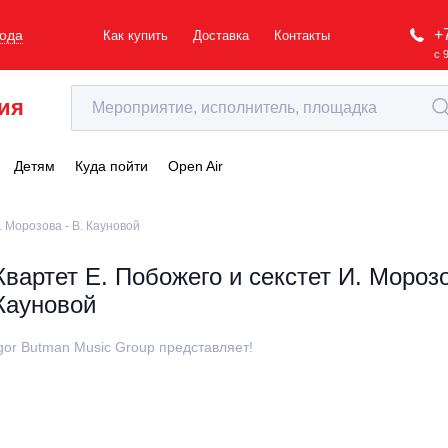
+
рода
Как купить
Доставка
Контакты
с 
ия
Детям
Куда пойти
Open Air
. Морозова - В. Кауновой
Квартет Е. Побожего и секстет И. Морозо
Кауновой
gor Butman Music Group представляет!