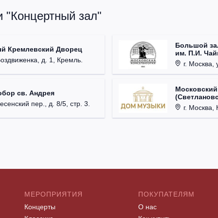
и "Концертный зал"
Большой за
ый Кремлевский Дворец
им. П.И. Ча
Воздвиженка, д. 1, Кремль.
г. Москва, 
Московский
обор св. Андрея
(Светлановс
есенский пер., д. 8/5, стр. 3.
г. Москва, К
МЕРОПРИЯТИЯ
ПОКУПАТЕЛЯМ
Концерты
О нас