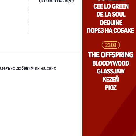
(
в новой вкладке
)
тельно добавим их на сайт.