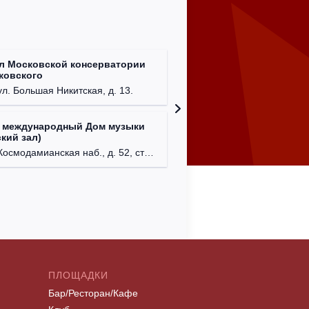
л Московской консерватории
Централ
йковского
г. Моск
ул. Большая Никитская, д. 13.
 международный Дом музыки
Клуб Ba
кий зал)
г. Моск
осмодамианская наб., д. 52, стр. 8.
ПЛОЩАДКИ
Бар/Ресторан/Кафе