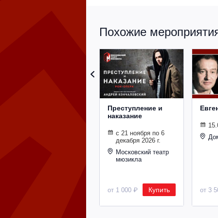
Похожие мероприятия 
Преступление и
Евге
наказание
15.
с 21 ноября по 6
До
декабря 2026 г.
Московский театр
мюзикла
Купить
от 1 000 ₽
от 3 