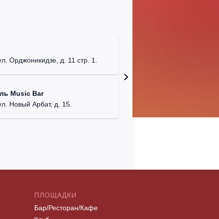
Клуб "P
г. Моск
ул. Орджоникидзе, д. 11 стр. 1.
Клуб "G
ль Music Bar
г. Моск
ул. Новый Арбат, д. 15.
ПЛОЩАДКИ
Бар/Ресторан/Кафе