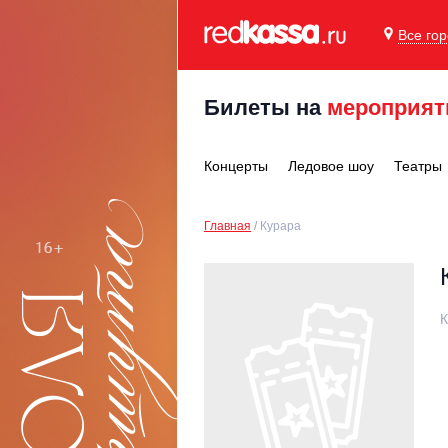
Все го
Билеты на
мероприят
Концерты
Ледовое шоу
Театры
Главная
Курара
К