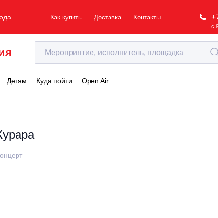
+
рода
Как купить
Доставка
Контакты
с 
ия
Детям
Куда пойти
Open Air
Курара
онцерт