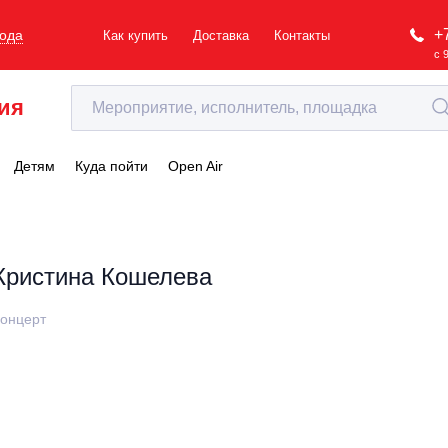
+
рода
Как купить
Доставка
Контакты
с 
ия
Детям
Куда пойти
Open Air
Кристина Кошелева
онцерт