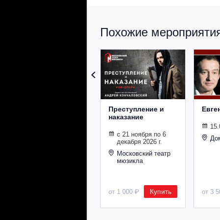
Похожие мероприятия 
Преступление и
Евге
наказание
15.
с 21 ноября по 6
До
декабря 2026 г.
Московский театр
мюзикла
Купить
от 1 000 ₽
от 3 