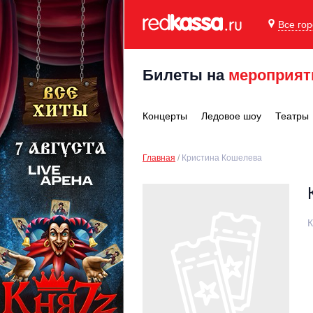
Все го
Билеты на
мероприят
Концерты
Ледовое шоу
Театры
Главная
Кристина Кошелева
К