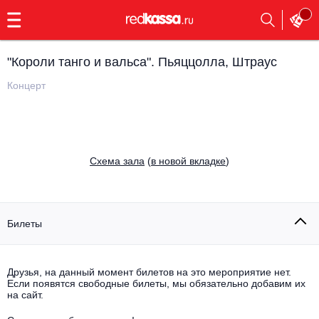
с
9:00
до
23:00
"Короли танго и вальса". Пьяццолла, Штраус
Заказать
обратный
Концерт
звонок
Главная
Все события
Выбрать мероприятие
Инди
Cхема зала
(
в новой вкладке
)
Все события
Как купить
Электронная музыка
Rap, hip-hop, RnB
Билеты
Все события
Контакты
Панк
Поэтический вечер
Друзья, на данный момент билетов на это мероприятие нет.
Если появятся свободные билеты, мы обязательно добавим их
Все события
Выбрать другой город
Концерты на теплоходе
на сайт.
Опера