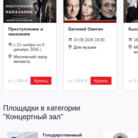
Металл
Преступление и
Евгений Онегин
Кыс
наказание
15.09.2026 19:00
16
с 21 ноября по 6
Дом музыки
Мо
декабря 2026 г.
м
Московский театр
мюзикла
Купить
Купить
от 1 000 ₽
от 3 500 ₽
от 5 
Площадки в категории
"Концертный зал"
Государственный