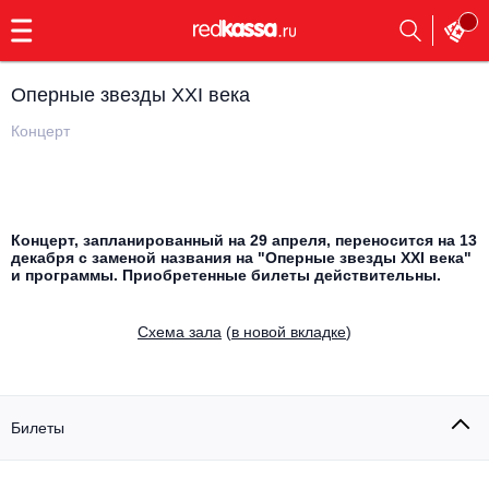
с
9:00
до
23:00
Оперные звезды XXI века
Заказать
обратный
Концерт
звонок
Главная
Все события
Выбрать мероприятие
Инди
Концерт, запланированный на 29 апреля, переносится на 13
декабря с заменой названия на "Оперные звезды XXI века"
Все события
и программы. Приобретенные билеты действительны.
Как купить
Электронная музыка
Cхема зала
(
в новой вкладке
)
Rap, hip-hop, RnB
Все события
Контакты
Панк
Поэтический вечер
Билеты
Все события
Выбрать другой город
Концерты на теплоходе
Опера