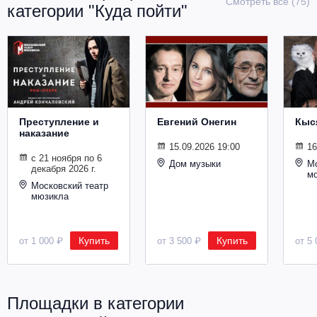
Смотреть все (75)
категории "Куда пойти"
Металл
Преступление и
Евгений Онегин
Кыс
наказание
15.09.2026 19:00
16
с 21 ноября по 6
Дом музыки
Мо
декабря 2026 г.
м
Московский театр
мюзикла
Купить
Купить
от 1 000 ₽
от 3 500 ₽
от 5 
Площадки в категории