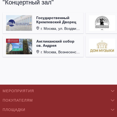
"Концертный зал"
Государственный
Кремлевский Дворец
г. Москва, ул. Воздвиженка, д. 1, Кремль.
Англиканский собор
св. Андрея
г. Москва, Вознесенский пер., д. 8/5, стр. 3.
МЕРОПРИЯТИЯ
ПОКУПАТЕЛЯМ
Концерты
ПЛОЩАДКИ
О нас
Классика