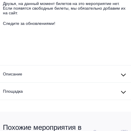
Другое для детей
Поп и эстрада
Друзья, на данный момент билетов на это мероприятие нет.
Известные актёры
Если появятся свободные билеты, мы обязательно добавим их
Все события
на сайт.
Детский концерт
Альтернатива
Комедия
Следите за обновлениями!
Детский спектакль
Классическая музыка
Все события
Творческий вечер
Детское шоу
Круиз Фест
Мюзикл, оперетта
Детский мюзикл
Open-air на ВДНХ
Балет
Описание
Джаз и блюз
Драма
Этно, фолк, кантри
Площадка
Музыкальный спектакль
Рок
Спектакль
Шансон, романс, авторская песня
Иммерсивный спектакль
Похожие мероприятия в