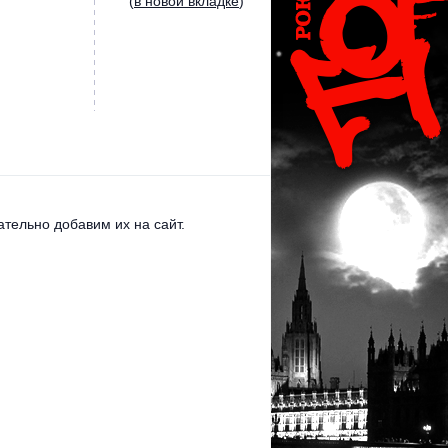
(
в новой вкладке
)
тельно добавим их на сайт.