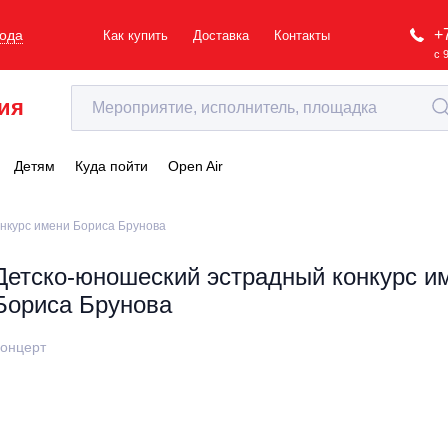
+
рода
Как купить
Доставка
Контакты
с 
ия
Детям
Куда пойти
Open Air
нкурс имени Бориса Брунова
Детско-юношеский эстрадный конкурс и
Бориса Брунова
онцерт