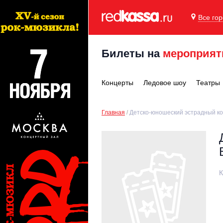
Все го
Билеты на
мероприят
Концерты
Ледовое шоу
Театры
Главная
Детско-юношеский эстрадный ко
К