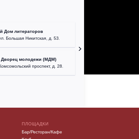
КДЦ "Са
й Дом литераторов
Московска
ул. Большая Никитская, д. 53.
Дом офи
 Дворец молодежи (МДМ)
г. Сева
Комсомольский проспект, д. 28.
ПЛОЩАДКИ
Бар/Ресторан/Кафе