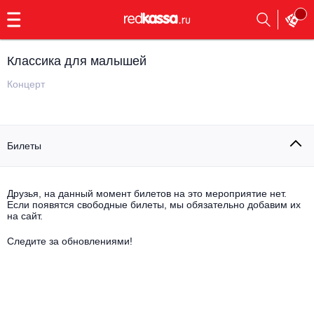
с
9:00
до
23:00
Классика для малышей
Заказать
обратный
Концерт
звонок
Главная
Все события
Билеты
Выбрать мероприятие
Инди
Все события
Как купить
Электронная музыка
Друзья, на данный момент билетов на это мероприятие нет.
Если появятся свободные билеты, мы обязательно добавим их
на сайт.
Rap, hip-hop, RnB
Все события
Следите за обновлениями!
Контакты
Панк
Поэтический вечер
Все события
Выбрать другой город
Концерты на теплоходе
Опера