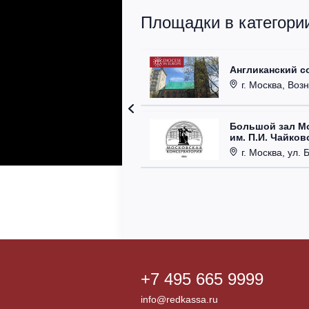
Площадки в категори
Англиканский с
г. Москва, Возн
Большой зал М
им. П.И. Чайков
г. Москва, ул. 
+7 495 665 9999
info@redkassa.ru