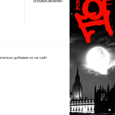
(
в новой вкладке
)
тельно добавим их на сайт.