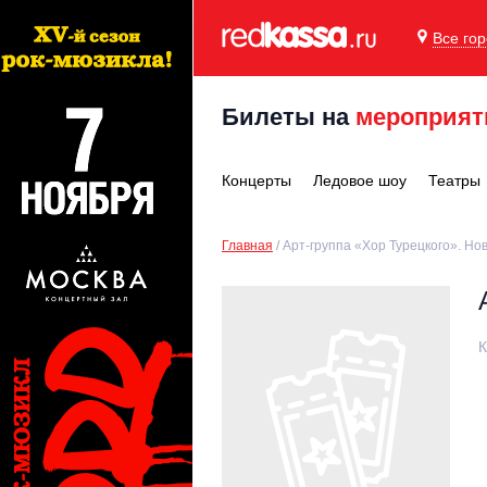
Все го
Билеты на
мероприят
Концерты
Ледовое шоу
Театры
Главная
Арт-группа «Хор Турецкого». Но
К