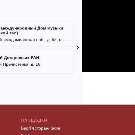
 международный Дом музыки
Клуб Ba
кий зал)
г. Моск
осмодамианская наб., д. 52, стр. 8.
Централ
й Дом ученых РАН
г. Моск
у. Пречистенка, д. 16.
ПЛОЩАДКИ
Бар/Ресторан/Кафе