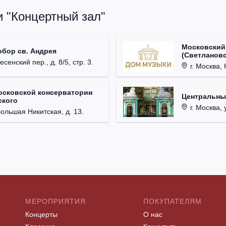
и "Концертный зал"
Московский
обор св. Андрея
(Светлановс
есенский пер., д. 8/5, стр. 3.
г. Москва, К
осковской консерватории
Центральны
ского
г. Москва, 
Большая Никитская, д. 13.
МЕРОПРИЯТИЯ
ПОКУПАТЕЛЯМ
Концерты
О нас