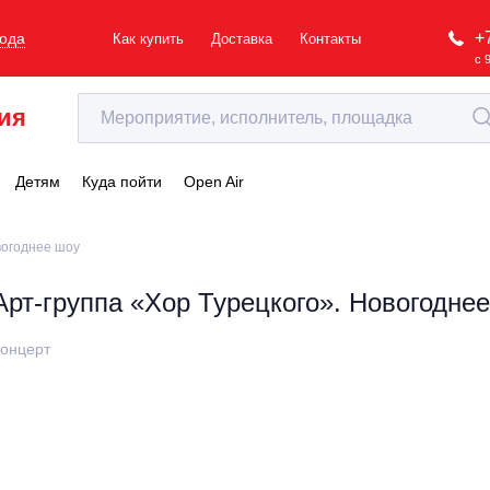
+
рода
Как купить
Доставка
Контакты
с 
ия
Детям
Куда пойти
Open Air
вогоднее шоу
Арт-группа «Хор Турецкого». Новогодне
онцерт