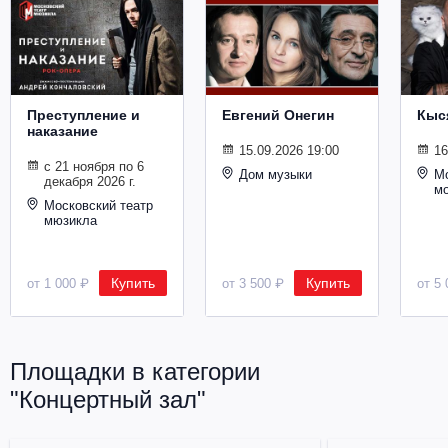
Металл
Преступление и
Евгений Онегин
Кыс
наказание
15.09.2026 19:00
16
с 21 ноября по 6
Дом музыки
Мо
декабря 2026 г.
м
Московский театр
мюзикла
Купить
Купить
от 1 000 ₽
от 3 500 ₽
от 5 
Площадки в категории
"Концертный зал"