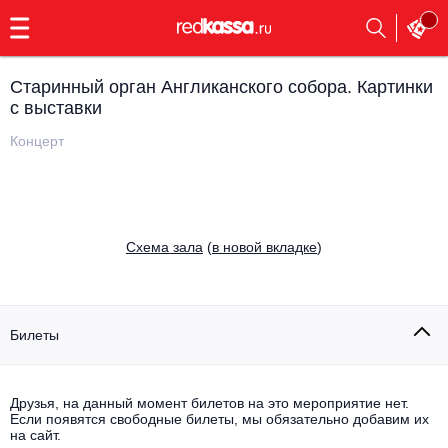
с
9:00
до
23:00
Старинный орган Англиканского собора. Картинки
Заказать
с выставки
обратный
звонок
Концерт
Главная
Все события
Выбрать мероприятие
Инди
Все события
Cхема зала
(
в новой вкладке
)
Как купить
Электронная музыка
Rap, hip-hop, RnB
Все события
Билеты
Контакты
Панк
Поэтический вечер
Все события
Друзья, на данный момент билетов на это мероприятие нет.
Выбрать другой город
Концерты на теплоходе
Если появятся свободные билеты, мы обязательно добавим их
Опера
на сайт.