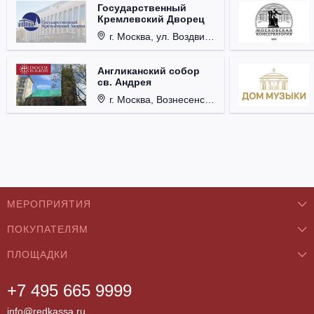
Государственный
Кремлевский Дворец
г. Москва, ул. Воздвиженка, д. 1, Кремль.
Англиканский собор
св. Андрея
г. Москва, Вознесенский пер., д. 8/5, стр. 3.
МЕРОПРИЯТИЯ
ПОКУПАТЕЛЯМ
Концерты
ПЛОЩАДКИ
О нас
Классика
+7 495 665 9999
Бар/Ресторан/Кафе
Как купить
Театры
info@redkassa.ru
Клуб