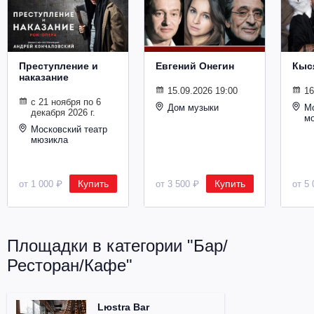
Металл
Преступление и
Евгений Онегин
Кыс
наказание
15.09.2026 19:00
16
с 21 ноября по 6
Дом музыки
Мо
декабря 2026 г.
м
Московский театр
мюзикла
Купить
Купить
от 1 000 ₽
от 3 500 ₽
от 5 
Площадки в категории "Бар/
Ресторан/Кафе"
Lюstra Bar