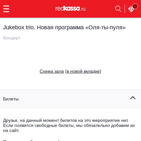
с
9:00
до
23:00
Jukebox trio. Новая программа «Оля-ты-пуля»
Заказать
обратный
Концерт
звонок
Главная
Все события
Выбрать мероприятие
Инди
Cхема зала
(
в новой вкладке
)
Все события
Как купить
Электронная музыка
Rap, hip-hop, RnB
Билеты
Все события
Контакты
Панк
Поэтический вечер
Друзья, на данный момент билетов на это мероприятие нет.
Если появятся свободные билеты, мы обязательно добавим их
Все события
Выбрать другой город
Концерты на теплоходе
на сайт.
Опера