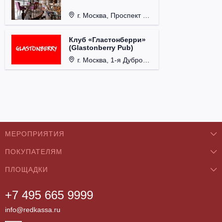
г. Москва, Проспект 60-летия Октября, д. 27.
Клуб «Гластонберри»
(Glastonberry Pub)
г. Москва, 1-я Дубровская ул., д. 13А, стр. 1.
МЕРОПРИЯТИЯ
ПОКУПАТЕЛЯМ
Концерты
ПЛОЩАДКИ
О нас
Классика
+7 495 665 9999
Бар/Ресторан/Кафе
Как купить
Театры
info@redkassa.ru
Клуб
Возврат билетов
Фестивали