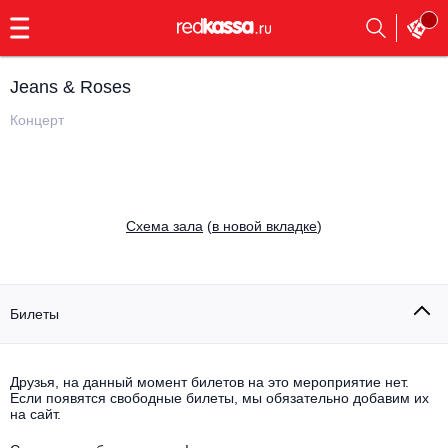
с
9:00
до
23:00
Jeans & Roses
Заказать
обратный
Концерт
звонок
Главная
Все события
Выбрать мероприятие
Инди
Cхема зала
(
в новой вкладке
)
Все события
Как купить
Электронная музыка
Rap, hip-hop, RnB
Билеты
Все события
Контакты
Панк
Поэтический вечер
Друзья, на данный момент билетов на это мероприятие нет.
Если появятся свободные билеты, мы обязательно добавим их
Все события
Выбрать другой город
Концерты на теплоходе
на сайт.
Опера