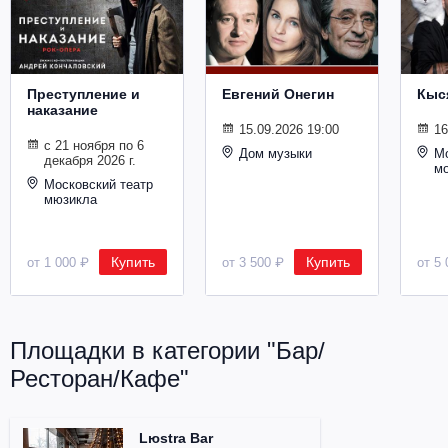
Металл
Преступление и
Евгений Онегин
Кыс
наказание
15.09.2026 19:00
16
с 21 ноября по 6
Дом музыки
Мо
декабря 2026 г.
м
Московский театр
мюзикла
Купить
Купить
от 1 000 ₽
от 3 500 ₽
от 5 
Площадки в категории "Бар/
Ресторан/Кафе"
Lюstra Bar