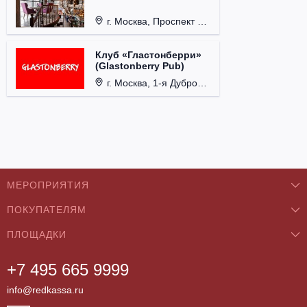
г. Москва, Проспект 60-летия Октября, д. 27.
Клуб «Гластонберри»
(Glastonberry Pub)
г. Москва, 1-я Дубровская ул., д. 13А, стр. 1.
МЕРОПРИЯТИЯ
ПОКУПАТЕЛЯМ
Концерты
ПЛОЩАДКИ
О нас
Классика
+7 495 665 9999
Бар/Ресторан/Кафе
Как купить
Театры
info@redkassa.ru
Клуб
Возврат билетов
Фестивали