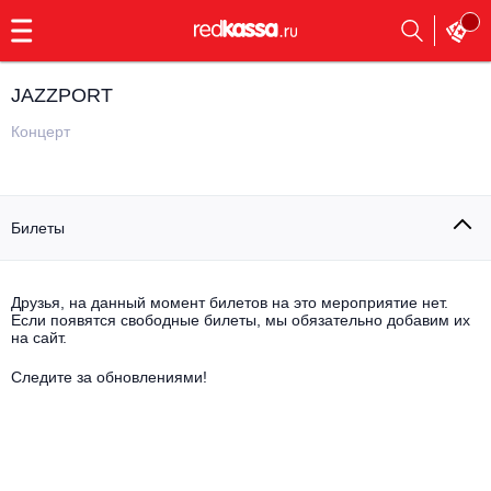
с
9:00
до
23:00
JAZZPORT
Заказать
обратный
Концерт
звонок
Главная
Все события
Билеты
Выбрать мероприятие
Инди
Все события
Как купить
Электронная музыка
Друзья, на данный момент билетов на это мероприятие нет.
Если появятся свободные билеты, мы обязательно добавим их
на сайт.
Rap, hip-hop, RnB
Все события
Следите за обновлениями!
Контакты
Панк
Поэтический вечер
Все события
Выбрать другой город
Концерты на теплоходе
Опера