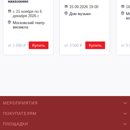
наказание
Металл
15.09.2026 19:00
16
с 21 ноября по 6
Дом музыки
Мо
декабря 2026 г.
м
Московский театр
мюзикла
Купить
Купить
от 1 000 ₽
от 3 500 ₽
от 5 
МЕРОПРИЯТИЯ
ПОКУПАТЕЛЯМ
Концерты
ПЛОЩАДКИ
О нас
Классика