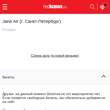
с
9:00
до
23:00
Jane Air (г. Санкт-Петербург)
Заказать
обратный
Концерт
звонок
Главная
Все события
Выбрать мероприятие
Инди
Cхема зала
(
в новой вкладке
)
Все события
Как купить
Электронная музыка
Rap, hip-hop, RnB
Билеты
Все события
Контакты
Панк
Поэтический вечер
Друзья, на данный момент билетов на это мероприятие нет.
Если появятся свободные билеты, мы обязательно добавим их
Все события
Выбрать другой город
Концерты на теплоходе
на сайт.
Опера