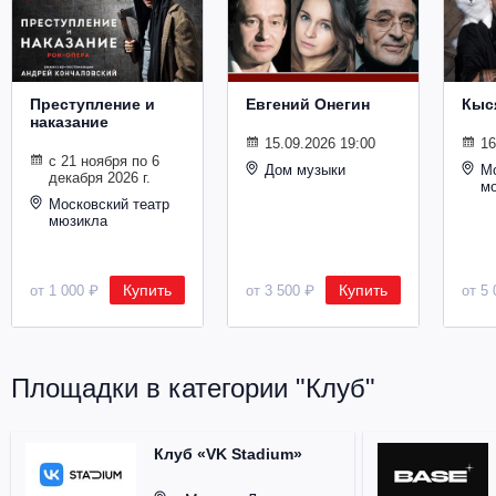
Металл
Преступление и
Евгений Онегин
Кыс
наказание
15.09.2026 19:00
16
с 21 ноября по 6
Дом музыки
Мо
декабря 2026 г.
м
Московский театр
мюзикла
Купить
Купить
от 1 000 ₽
от 3 500 ₽
от 5 
Площадки в категории "Клуб"
Клуб «VK Stadium»