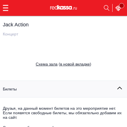
с
9:00
до
23:00
Jack Action
Заказать
обратный
Концерт
звонок
Главная
Все события
Выбрать мероприятие
Инди
Cхема зала
(
в новой вкладке
)
Все события
Как купить
Электронная музыка
Rap, hip-hop, RnB
Билеты
Все события
Контакты
Панк
Поэтический вечер
Друзья, на данный момент билетов на это мероприятие нет.
Если появятся свободные билеты, мы обязательно добавим их
Все события
Выбрать другой город
Концерты на теплоходе
на сайт.
Опера