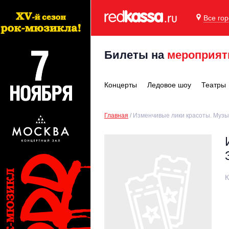
Все го
Билеты на
мероприят
Концерты
Ледовое шоу
Театры
Главная
Изменчивые лики красоты. Музы
К