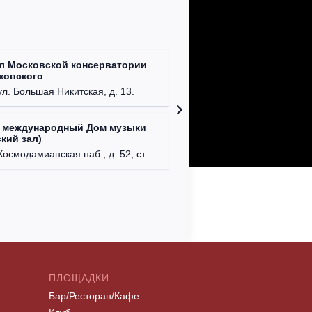
л Московской консерватории
Централ
йковского
г. Моск
ул. Большая Никитская, д. 13.
 международный Дом музыки
Клуб Ba
кий зал)
г. Моск
осмодамианская наб., д. 52, стр. 8.
ПЛОЩАДКИ
Бар/Ресторан/Кафе