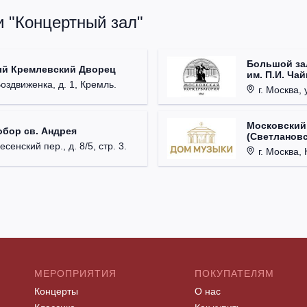
и "Концертный зал"
Большой за
ый Кремлевский Дворец
им. П.И. Ча
Воздвиженка, д. 1, Кремль.
г. Москва, 
Московский
обор св. Андрея
(Светлановс
есенский пер., д. 8/5, стр. 3.
г. Москва, К
МЕРОПРИЯТИЯ
ПОКУПАТЕЛЯМ
Концерты
О нас