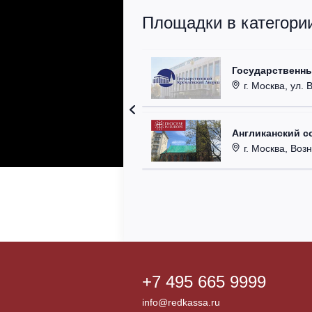
Площадки в категори
Государственн
г. Москва, ул. 
Англиканский с
г. Москва, Возн
+7 495 665 9999
info@redkassa.ru