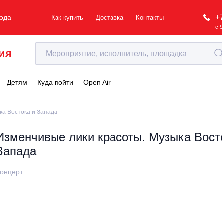
+
рода
Как купить
Доставка
Контакты
с 
ия
Детям
Куда пойти
Open Air
ка Востока и Запада
Изменчивые лики красоты. Музыка Вост
Запада
онцерт