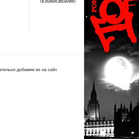
(
в новой вкладке
)
тельно добавим их на сайт.