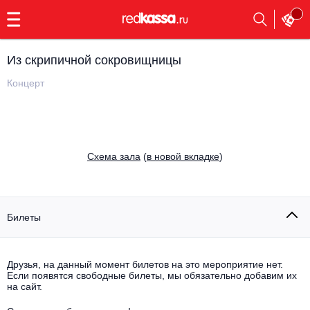
с
9:00
до
23:00
Из скрипичной сокровищницы
Заказать
обратный
Концерт
звонок
Главная
Все события
Выбрать мероприятие
Инди
Cхема зала
(
в новой вкладке
)
Все события
Как купить
Электронная музыка
Rap, hip-hop, RnB
Билеты
Все события
Контакты
Панк
Поэтический вечер
Друзья, на данный момент билетов на это мероприятие нет.
Если появятся свободные билеты, мы обязательно добавим их
Все события
Выбрать другой город
Концерты на теплоходе
на сайт.
Опера