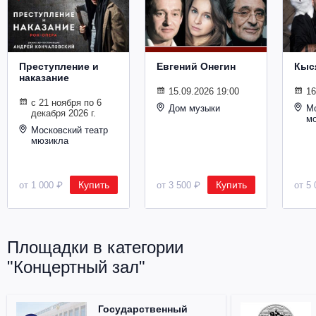
Металл
Преступление и
Евгений Онегин
Кыс
наказание
15.09.2026 19:00
16
с 21 ноября по 6
Дом музыки
Мо
декабря 2026 г.
м
Московский театр
мюзикла
Купить
Купить
от 1 000 ₽
от 3 500 ₽
от 5 
Площадки в категории
"Концертный зал"
Государственный