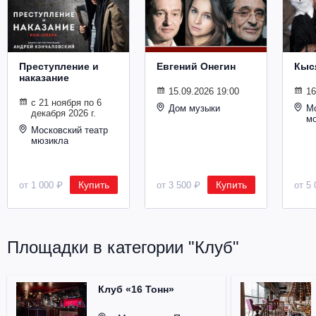
Металл
Преступление и
Евгений Онегин
Кыс
наказание
15.09.2026 19:00
16
с 21 ноября по 6
Дом музыки
Мо
декабря 2026 г.
м
Московский театр
мюзикла
Купить
Купить
от 1 000 ₽
от 3 500 ₽
от 5 
Площадки в категории "Клуб"
Клуб «16 Тонн»