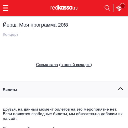
с
9:00
до
23:00
Йорш. Моя программа 20!8
Заказать
обратный
Концерт
звонок
Главная
Все события
Выбрать мероприятие
Инди
Cхема зала
(
в новой вкладке
)
Все события
Как купить
Электронная музыка
Rap, hip-hop, RnB
Билеты
Все события
Контакты
Панк
Поэтический вечер
Друзья, на данный момент билетов на это мероприятие нет.
Если появятся свободные билеты, мы обязательно добавим их
Все события
Выбрать другой город
Концерты на теплоходе
на сайт.
Опера