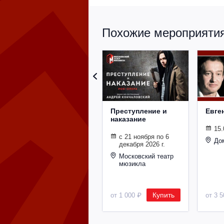
Похожие мероприятия 
Преступление и
Евге
наказание
15.
с 21 ноября по 6
До
декабря 2026 г.
Московский театр
мюзикла
Купить
от 1 000 ₽
от 3 