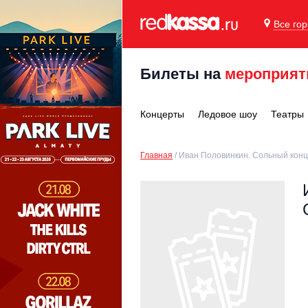
Все го
Билеты на
мероприят
Концерты
Ледовое шоу
Театры
Главная
Иван Половинкин. Сольный конц