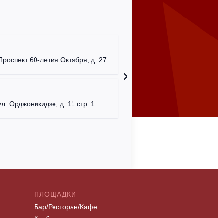
Мумий Т
г. Моск
Проспект 60-летия Октября, д. 27.
Клуб "P
г. Моск
ул. Орджоникидзе, д. 11 стр. 1.
ПЛОЩАДКИ
Бар/Ресторан/Кафе