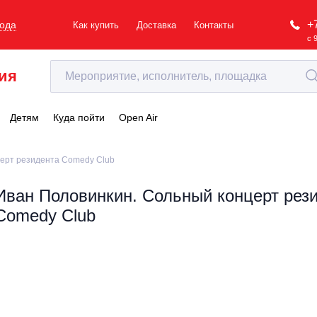
+
рода
Как купить
Доставка
Контакты
с 
ия
Детям
Куда пойти
Open Air
ерт резидента Comedy Club
Иван Половинкин. Сольный концерт рез
Comedy Club