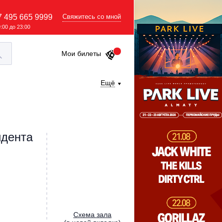
7 495 665 9999
Свяжитесь со мной
9:00 до 23:00
Мои билеты
Ещё
идента
Cхема зала