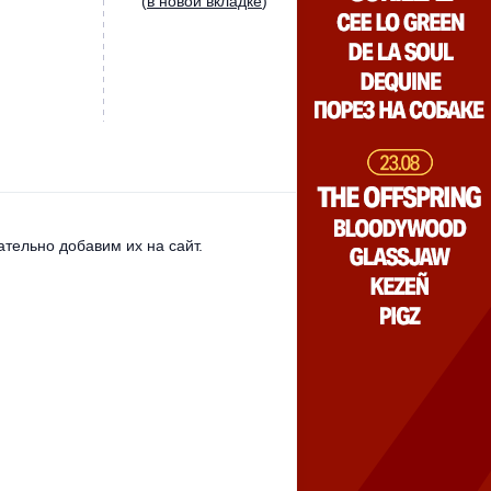
(
в новой вкладке
)
тельно добавим их на сайт.