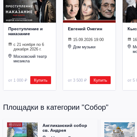
Металл
Преступление и
Евгений Онегин
Кыс
наказание
15.09.2026 19:00
16
с 21 ноября по 6
Дом музыки
Мо
декабря 2026 г.
м
Московский театр
мюзикла
Купить
Купить
от 1 000 ₽
от 3 500 ₽
от 5 
Площадки в категории "Собор"
Англиканский собор
св. Андрея