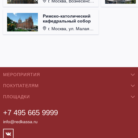
г. Москва, Вознесенский пер., д. 8/5, стр. 3.
Римско-католический
кафедральный собор
г. Москва, ул. Малая Грузинская, д. 27/13, стр. 1.
МЕРОПРИЯТИЯ
ПОКУПАТЕЛЯМ
Концерты
ПЛОЩАДКИ
О нас
Классика
+7 495 665 9999
Бар/Ресторан/Кафе
Как купить
Театры
info@redkassa.ru
Клуб
Возврат билетов
Фестивали
Концертный зал
Контакты
Спорт