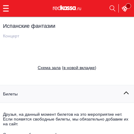
с
9:00
до
23:00
Испанские фантазии
Заказать
обратный
Концерт
звонок
Главная
Все события
Выбрать мероприятие
Инди
Cхема зала
(
в новой вкладке
)
Все события
Как купить
Электронная музыка
Rap, hip-hop, RnB
Билеты
Все события
Контакты
Панк
Поэтический вечер
Друзья, на данный момент билетов на это мероприятие нет.
Если появятся свободные билеты, мы обязательно добавим их
Все события
Выбрать другой город
Концерты на теплоходе
на сайт.
Опера