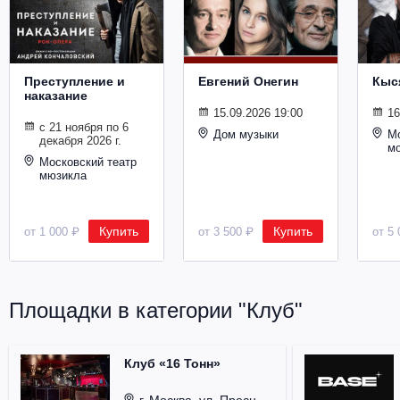
Преступление и
Евгений Онегин
Кыс
наказание
15.09.2026 19:00
16
с 21 ноября по 6
Дом музыки
Мо
декабря 2026 г.
м
Московский театр
мюзикла
Купить
Купить
от 1 000 ₽
от 3 500 ₽
от 5 
Площадки в категории "Клуб"
Клуб «16 Тонн»
г. Москва, ул. Пресненский Вал, д. 6, стр. 1.