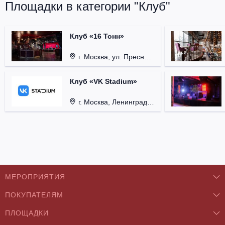
Площадки в категории "Клуб"
Клуб «16 Тонн»
г. Москва, ул. Пресненский Вал, д. 6, стр. 1.
Клуб «VK Stadium»
г. Москва, Ленинградский проспект, д. 80, стр. 17.
МЕРОПРИЯТИЯ
ПОКУПАТЕЛЯМ
Концерты
ПЛОЩАДКИ
О нас
Классика