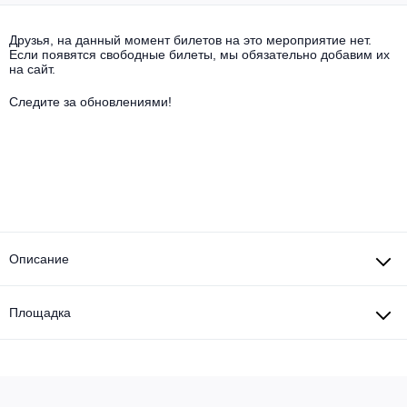
Другое для детей
Поп и эстрада
Известные актёры
Все события
Друзья, на данный момент билетов на это мероприятие нет.
Детский концерт
Если появятся свободные билеты, мы обязательно добавим их
Альтернатива
Комедия
на сайт.
Детский спектакль
Классическая музыка
Все события
Следите за обновлениями!
Творческий вечер
Детское шоу
Круиз Фест
Мюзикл, оперетта
Детский мюзикл
Open-air на ВДНХ
Балет
Джаз и блюз
Драма
Описание
Этно, фолк, кантри
Музыкальный спектакль
Площадка
Рок
Спектакль
Шансон, романс, авторская песня
Иммерсивный спектакль