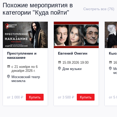
Металл
Похожие мероприятия в
Смотреть все (76)
категории "Куда пойти"
Преступление и
Евгений Онегин
Кыс
наказание
15.09.2026 19:00
16
с 21 ноября по 6
Дом музыки
Мо
декабря 2026 г.
м
Московский театр
мюзикла
Купить
Купить
от 1 000 ₽
от 3 500 ₽
от 5 