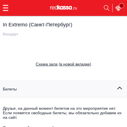
с
9:00
до
23:00
In Extremo (Санкт-Петербург)
Заказать
обратный
Концерт
звонок
Главная
Все события
Выбрать мероприятие
Инди
Cхема зала
(
в новой вкладке
)
Все события
Как купить
Электронная музыка
Rap, hip-hop, RnB
Билеты
Все события
Контакты
Панк
Поэтический вечер
Друзья, на данный момент билетов на это мероприятие нет.
Если появятся свободные билеты, мы обязательно добавим их
Все события
Выбрать другой город
Концерты на теплоходе
на сайт.
Опера