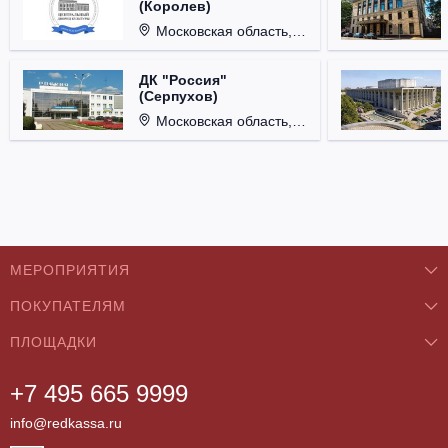
(Королев)
Московская область, г. Королёв, ул. Терешковой, д. 1.
ДК "Россия"
(Серпухов)
Московская область, г. Серпухов, ул. Советская, д. 90.
МЕРОПРИЯТИЯ
ПОКУПАТЕЛЯМ
Концерты
ПЛОЩАДКИ
О нас
Классика
+7 495 665 9999
Бар/Ресторан/Кафе
Как купить
Театры
info@redkassa.ru
Клуб
Возврат билетов
Фестивали