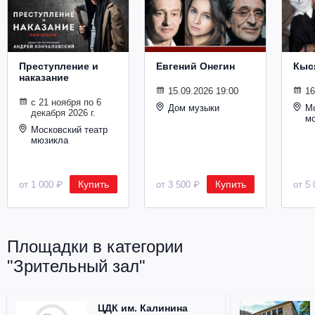
Металл
Преступление и
Евгений Онегин
Кыс
наказание
15.09.2026 19:00
16
с 21 ноября по 6
Дом музыки
Мо
декабря 2026 г.
м
Московский театр
мюзикла
Купить
Купить
от 1 000 ₽
от 3 500 ₽
от 5 
Площадки в категории
"Зрительный зал"
ЦДК им. Калинина