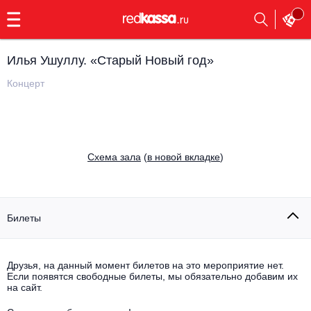
с
9:00
до
23:00
Илья Ушуллу. «Старый Новый год»
Заказать
обратный
Концерт
звонок
Главная
Все события
Выбрать мероприятие
Инди
Cхема зала
(
в новой вкладке
)
Все события
Как купить
Электронная музыка
Rap, hip-hop, RnB
Билеты
Все события
Контакты
Панк
Поэтический вечер
Друзья, на данный момент билетов на это мероприятие нет.
Если появятся свободные билеты, мы обязательно добавим их
Все события
Выбрать другой город
Концерты на теплоходе
на сайт.
Опера