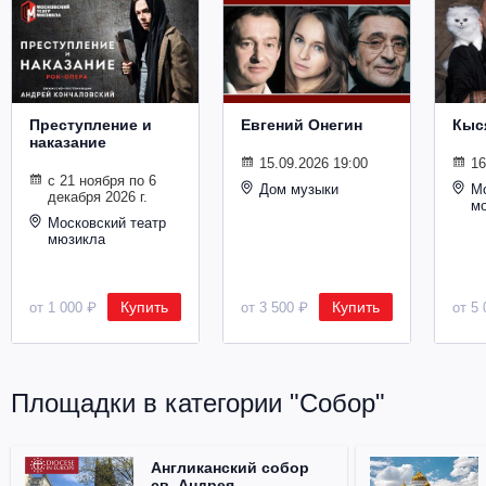
Металл
Преступление и
Евгений Онегин
Кыс
наказание
15.09.2026 19:00
16
с 21 ноября по 6
Дом музыки
Мо
декабря 2026 г.
м
Московский театр
мюзикла
Купить
Купить
от 1 000 ₽
от 3 500 ₽
от 5 
Площадки в категории "Собор"
Англиканский собор
св. Андрея