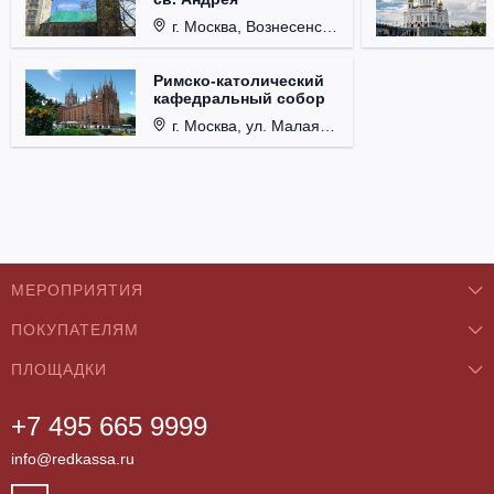
г. Москва, Вознесенский пер., д. 8/5, стр. 3.
Римско-католический
кафедральный собор
г. Москва, ул. Малая Грузинская, д. 27/13, стр. 1.
МЕРОПРИЯТИЯ
ПОКУПАТЕЛЯМ
Концерты
ПЛОЩАДКИ
О нас
Классика
+7 495 665 9999
Бар/Ресторан/Кафе
Как купить
Театры
info@redkassa.ru
Клуб
Возврат билетов
Фестивали