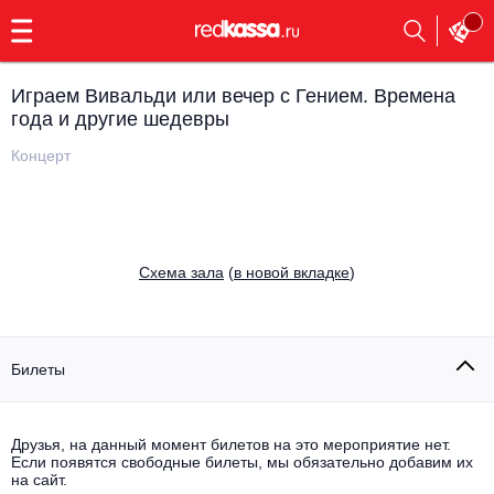
с
9:00
до
23:00
Играем Вивальди или вечер с Гением. Времена
Заказать
года и другие шедевры
обратный
звонок
Концерт
Главная
Все события
Выбрать мероприятие
Инди
Все события
Cхема зала
(
в новой вкладке
)
Как купить
Электронная музыка
Rap, hip-hop, RnB
Все события
Билеты
Контакты
Панк
Поэтический вечер
Все события
Друзья, на данный момент билетов на это мероприятие нет.
Выбрать другой город
Концерты на теплоходе
Если появятся свободные билеты, мы обязательно добавим их
Опера
на сайт.